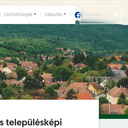
Elérhetőségek
Választás
Aloldalak [
]
s településképi