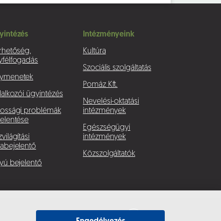
yintézés
Intézményeink
rhetőség,
Kultúra
yfélfogadás
Szociális szolgáltatás
ymenetek
Pomáz Kft.
lalkozói ügyintézés
Nevelési-oktatási
kossági problémák
intézmények
elentése
Egészségügyi
világítási
intézmények
abejelentő
Közszolgáltatók
yú bejelentő