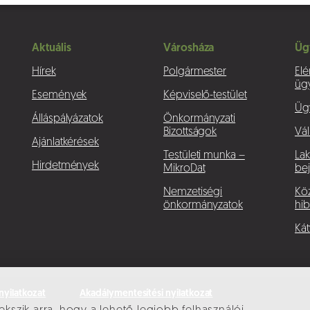
Aktuális
Városháza
Üg
Hírek
Polgármester
Elé
üg
Események
Képviselő-testület
Üg
Álláspályázatok
Önkormányzati
Bizottságok
Vál
Ajánlatkérések
Testületi munka –
La
Hirdetmények
MikroDat
bej
Nemzetiségi
Köz
önkormányzatok
hib
Kát
nyilatkozat
Akadálymentesítési nyilatkozat