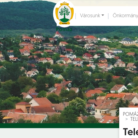
Ugrás a fő tartalomhoz
Városunk
Önkormány
Pomáz
Hírek [
]
Esem
POMÁ
TEL
Tel