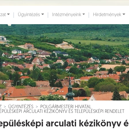
zat
Ügyintézés
Intézményeink
Hirdetmények
ények [
]
Dokumentumok [
]
Z
ÜGYINTÉZÉS
POLGÁRMESTERI HIVATAL
EPÜLÉSKÉPI ARCULATI KÉZIKÖNYV ÉS TELEPÜLÉSKÉPI RENDELET
epülésképi arculati kézikönyv é