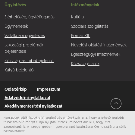
Ügyintézés
Intézményeink
Elérhetőség, ügyfélfogadás
Kultúra
Ügymenetek
Szociális szolgáltatás
Vállalkozói ügyintézés
Pomáz Kft.
Lakossági problémák
Nevelési-oktatási intézmények
bejelentése
Egészségügyi intézmények
Közvilágítási hibabejelentő
Közszolgáltatók
Kátyú bejelentő
Oldaltérkép
Impresszum
Adatvédelmi nyilatkozat
Akadálymentesítési nyilatkozat
Honlapunk sütik (cookie-k) segítségével törekszik arra, hogy a lehető legjobb
Minden jog fenntartva © 2026 Pomáz
felhasználói élményt tudja nyújtani Önnek, mindezt anélkül, hogy Önt
azonosítanánk. A “Megengedem” gombra való kattintással Ön hozzájárul a sütik
használatához.