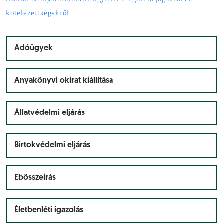
Általános tájékoztatás az ügyfelet megillető jogokról és
kötelezettségekről
Adóügyek
Anyakönyvi okirat kiállítása
Állatvédelmi eljárás
Birtokvédelmi eljárás
Ebösszeírás
Életbenléti igazolás