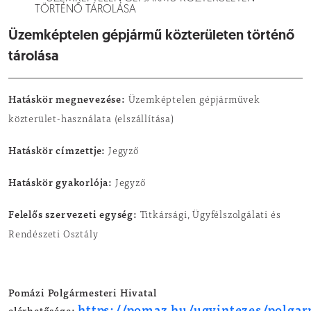
TÖRTÉNŐ TÁROLÁSA
Üzemképtelen gépjármű közterületen történő
tárolása
Hatáskör megnevezése:
Üzemképtelen gépjárművek
közterület-használata (elszállítása)
Hatáskör címzettje:
Jegyző
Hatáskör gyakorlója:
Jegyző
Felelős szervezeti egység:
Titkársági, Ügyfélszolgálati és
Rendészeti Osztály
Pomázi Polgármesteri Hivatal
https://pomaz.hu/ugyintezes/polgar
elérhetősége: