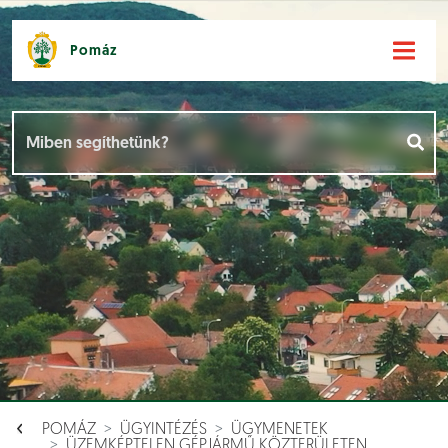
Pomáz
Hírek [
]
Események [
]
Dokumentumok [
]
Aloldalak [
]
POMÁZ
ÜGYINTÉZÉS
ÜGYMENETEK
ÜZEMKÉPTELEN GÉPJÁRMŰ KÖZTERÜLETEN