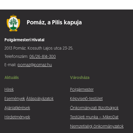
Pomáz,
a Pilis kapuja
Polgármesteri Hivatal
2013 Pomáz, Kossuth Lajos utca 23-25.
Telefonszám:
06/26-814-300
E-mail:
pomaz@pomaz.hu
Aktuális
Városháza
Hírek
Polgármester
Események
Álláspályázatok
Képviselő-testület
Ajánlatkérések
Önkormányzati Bizottságok
Hirdetmények
Testületi munka – MikroDat
Nemzetiségi önkormányzatok