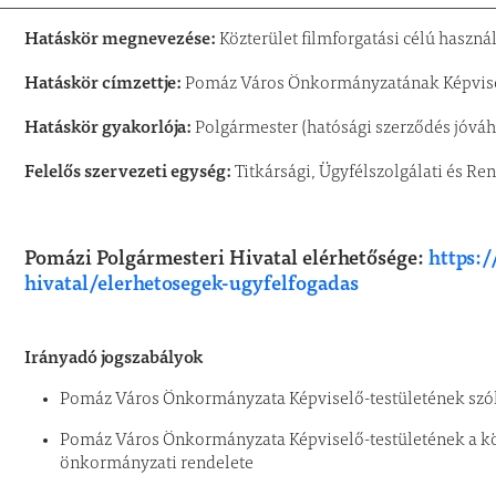
Hatáskör megnevezése:
Közterület filmforgatási célú haszná
Hatáskör címzettje:
Pomáz Város Önkormányzatának Képvise
Hatáskör gyakorlója:
Polgármester (hatósági szerződés jóvá
Felelős szervezeti egység:
Titkársági, Ügyfélszolgálati és Re
Pomázi Polgármesteri Hivatal elérhetősége:
https:
hivatal/elerhetosegek-ugyfelfogadas
Irányadó jogszabályok
Pomáz Város Önkormányzata Képviselő-testületének szóló
Pomáz Város Önkormányzata Képviselő-testületének a közte
önkormányzati rendelete