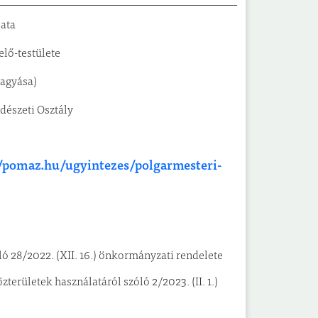
lata
lő-testülete
hagyása)
ndészeti Osztály
//pomaz.hu/ugyintezes/polgarmesteri-
 28/2022. (XII. 16.) önkormányzati rendelete
rületek használatáról szóló 2/2023. (II. 1.)