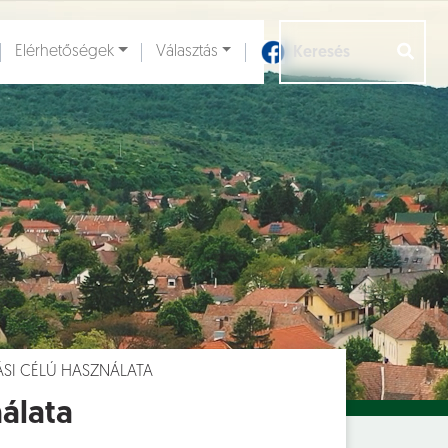
Elérhetőségek
Választás
Aloldalak [
]
SI CÉLÚ HASZNÁLATA
nálata