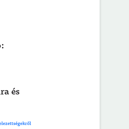
ó:
ra és
telezettségekről