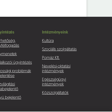
yintézés
Intézményeink
rhetőség,
Kultúra
yfélfogadás
Szociális szolgáltatás
ymenetek
Pomáz Kft.
lalkozói ügyintézés
Nevelési-oktatási
kossági problémák
intézmények
elentése
Egészségügyi
világítási
intézmények
abejelentő
Közszolgáltatók
yú bejelentő