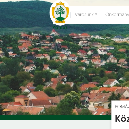
Ugrás a fő tartalomhoz
Városunk
Önkormány
Pomáz
Hírek [
]
Esem
POMÁ
Köz