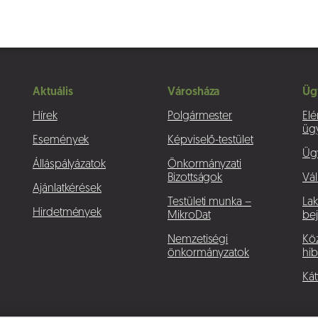
Aktuális
Városháza
Üg
Hírek
Polgármester
Elé
üg
Események
Képviselő-testület
Üg
Álláspályázatok
Önkormányzati
Bizottságok
Vál
Ajánlatkérések
Testületi munka –
La
Hirdetmények
MikroDat
bej
Nemzetiségi
Köz
önkormányzatok
hib
Kát