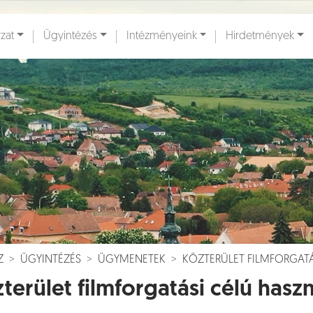
zat
Ügyintézés
Intézményeink
Hirdetmények
ények [
]
Dokumentumok [
]
Z
ÜGYINTÉZÉS
ÜGYMENETEK
KÖZTERÜLET FILMFORGATÁ
terület filmforgatási célú hasz