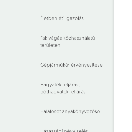
Életbenléti igazolás
Fakivágás közhasználatú
területen
Gépjárműkár érvényesítése
Hagyatéki eljárás,
póthagyatéki eljárás
Haláleset anyakönyvezése
Házassági névviselés