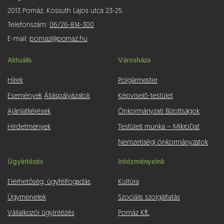
2013 Pomáz, Kossuth Lajos utca 23-25.
Telefonszám:
06/26-814-300
E-mail:
pomaz@pomaz.hu
Aktuális
Városháza
Hírek
Polgármester
Események
Álláspályázatok
Képviselő-testület
Ajánlatkérések
Önkormányzati Bizottságok
Hirdetmények
Testületi munka – MikroDat
Nemzetiségi önkormányzatok
Ügyintézés
Intézményeink
Elérhetőség, ügyfélfogadás
Kultúra
Ügymenetek
Szociális szolgáltatás
Vállalkozói ügyintézés
Pomáz Kft.