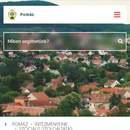
Pomáz
Hírek [
]
Események [
]
Dokumentumok [
]
Aloldalak [
]
POMÁZ
INTÉZMÉNYEINK
SZOCIÁLIS SZOLGÁLTATÁS