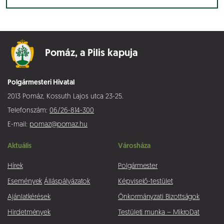
Pomáz,
a Pilis kapuja
Polgármesteri Hivatal
2013 Pomáz, Kossuth Lajos utca 23-25.
Telefonszám:
06/26-814-300
E-mail:
pomaz@pomaz.hu
Aktuális
Városháza
Hírek
Polgármester
Események
Álláspályázatok
Képviselő-testület
Ajánlatkérések
Önkormányzati Bizottságok
Hirdetmények
Testületi munka – MikroDat