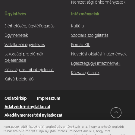
Nemzetiségi önkormányzatok
Ügyintézés
Intézményeink
Elérhetőség, ügyfélfogadás
Kultúra
Ügymenetek
Szociális szolgáltatás
Vállalkozói ügyintézés
Pomáz Kft.
Lakossági problémák
Nevelési-oktatási intézmények
bejelentése
Egészségügyi intézmények
Közvilágítási hibabejelentő
Közszolgáltatók
Kátyú bejelentő
Oldaltérkép
Impresszum
Adatvédelmi nyilatkozat
Akadálymentesítési nyilatkozat
Honlapunk sütik (cookie-k) segítségével törekszik arra, hogy a lehető legjobb
Minden jog fenntartva © 2026 Pomáz
felhasználói élményt tudja nyújtani Önnek, mindezt anélkül, hogy Önt