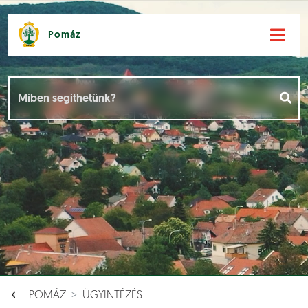
Pomáz
Hírek [
]
Események [
]
Dokumentumok [
]
Aloldalak [
]
POMÁZ
ÜGYINTÉZÉS