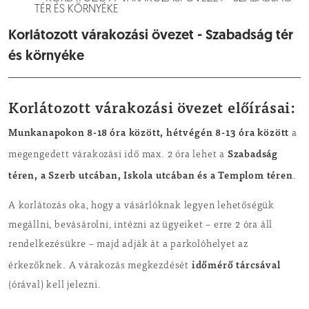
TÉR ÉS KÖRNYÉKE
Korlátozott várakozási övezet - Szabadság tér
és környéke
Korlátozott várakozási övezet előírásai:
Munkanapokon 8-18 óra között, hétvégén 8-13 óra között
a
Szabadság
megengedett várakozási idő max. 2 óra lehet a
téren, a Szerb utcában, Iskola utcában és a Templom téren
.
A korlátozás oka, hogy a vásárlóknak legyen lehetőségük
megállni, bevásárolni, intézni az ügyeiket – erre 2 óra áll
rendelkezésükre – majd adják át a parkolóhelyet az
időmérő tárcsával
érkezőknek. A várakozás megkezdését
(órával) kell jelezni.