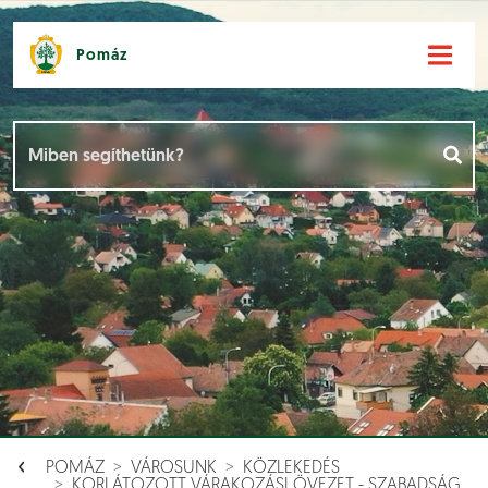
Pomáz
Hírek [
]
Események [
]
Dokumentumok [
]
Aloldalak [
]
POMÁZ
VÁROSUNK
KÖZLEKEDÉS
KORLÁTOZOTT VÁRAKOZÁSI ÖVEZET - SZABADSÁG