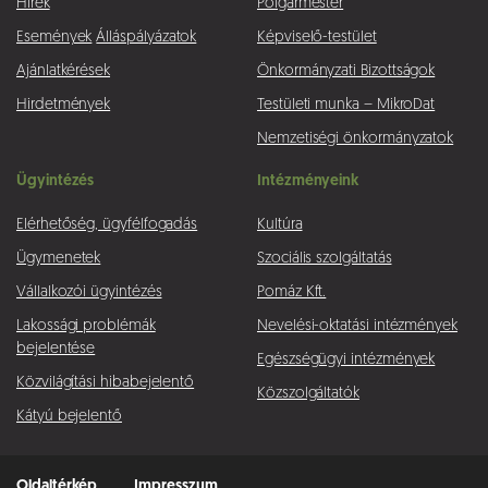
Hírek
Polgármester
Események
Álláspályázatok
Képviselő-testület
Ajánlatkérések
Önkormányzati Bizottságok
Hirdetmények
Testületi munka – MikroDat
Nemzetiségi önkormányzatok
Ügyintézés
Intézményeink
Elérhetőség, ügyfélfogadás
Kultúra
Ügymenetek
Szociális szolgáltatás
Vállalkozói ügyintézés
Pomáz Kft.
Lakossági problémák
Nevelési-oktatási intézmények
bejelentése
Egészségügyi intézmények
Közvilágítási hibabejelentő
Közszolgáltatók
Kátyú bejelentő
Oldaltérkép
Impresszum