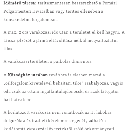
Időmérő tárcsa:
térítésmentesen beszerezhető a Pomázi
Polgármesteri Hivatalban vagy térítés ellenében a
kereskedelmi forgalomban.
A max. 2 óra várakozási idő után a területet el kell hagyni. A
tárcsa jelzését a jármű eltávolítása nélkül megváltoztatni
tilos!
A várakozási területen a parkolás díjmentes.
Községház utcában
A
továbbra is életben marad a
„célforgalom kivételével behajtani tilos” szabályozás, vagyis
oda csak az ottani ingatlantulajdonosok, és azok látogatói
hajthatnak be.
A korlátozott várakozás nem vonatkozik az itt lakókra,
dolgozókra és írásbeli kérelemre engedély adható a
korlátozott várakozási övezetekről szóló önkormányzati