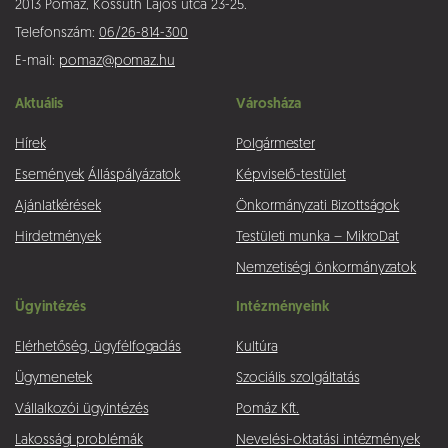
2013 Pomáz, Kossuth Lajos utca 23-25.
Telefonszám:
06/26-814-300
E-mail:
pomaz@pomaz.hu
Aktuális
Városháza
Hírek
Polgármester
Események
Álláspályázatok
Képviselő-testület
Ajánlatkérések
Önkormányzati Bizottságok
Hirdetmények
Testületi munka – MikroDat
Nemzetiségi önkormányzatok
Ügyintézés
Intézményeink
Elérhetőség, ügyfélfogadás
Kultúra
Ügymenetek
Szociális szolgáltatás
Vállalkozói ügyintézés
Pomáz Kft.
Lakossági problémák
Nevelési-oktatási intézmények