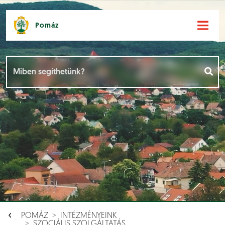
Pomáz
Hírek [
]
Események [
]
Dokumentumok [
]
Aloldalak [
]
POMÁZ
INTÉZMÉNYEINK
SZOCIÁLIS SZOLGÁLTATÁS