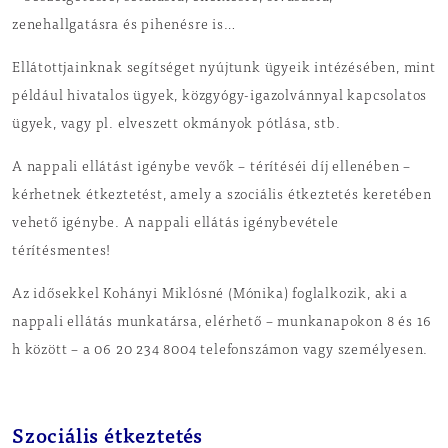
zenehallgatásra és pihenésre is…
Ellátottjainknak segítséget nyújtunk ügyeik intézésében, mint
például hivatalos ügyek, közgyógy-igazolvánnyal kapcsolatos
ügyek, vagy pl. elveszett okmányok pótlása, stb.
A nappali ellátást igénybe vevők – térítéséi díj ellenében –
kérhetnek étkeztetést, amely a szociális étkeztetés keretében
vehető igénybe. A nappali ellátás igénybevétele
térítésmentes!
Az idősekkel Kohányi Miklósné (Mónika) foglalkozik, aki a
nappali ellátás munkatársa, elérhető – munkanapokon 8 és 16
h között – a 06 20 234 8004 telefonszámon vagy személyesen.
Szociális étkeztetés