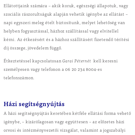
Ellátottjaink számára – akik koruk, egészségi állapotuk, vagy
szociális rászorultságuk alapján vehetik igénybe az ellátást –
napi egyszeri meleg ételt biztosítunk, melyet lehetőség van
helyben fogyasztással, házhoz szállítással vagy elvitellel
kérni. Az étkezésért és a házhoz szállításért fizetendő térítési
díj összege, jövedelem függő.
Étkeztetéssel kapcsolatosan
Garai Péternét
kell keresni
személyesen vagy telefonon a 06 20 234 8004-es
telefonszámon.
Házi segítségnyújtás
A házi segítségnyújtás keretében kétféle ellátási forma vehető
igénybe, – kizárólagosan vagy együttesen – az előzetes házi
orvosi és intézményvezetői vizsgálat, valamint a jogszabályi