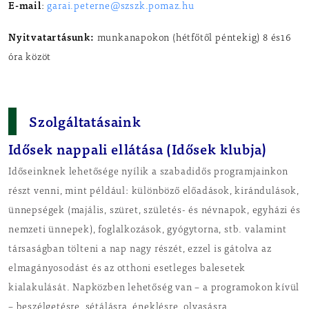
E-mail
:
garai.peterne@szszk.pomaz.hu
Nyitvatartásunk
:
munkanapokon (hétfőtől péntekig) 8 és16
óra közöt
Szolgáltatásaink
Idősek nappali ellátása (Idősek klubja)
Időseinknek lehetősége nyílik a szabadidős programjainkon
részt venni, mint például: különböző előadások, kirándulások,
ünnepségek (majális, szüret, születés- és névnapok, egyházi és
nemzeti ünnepek), foglalkozások, gyógytorna, stb. valamint
társaságban tölteni a nap nagy részét, ezzel is gátolva az
elmagányosodást és az otthoni esetleges balesetek
kialakulását. Napközben lehetőség van – a programokon kívül
– beszélgetésre, sétálásra, éneklésre, olvasásra,