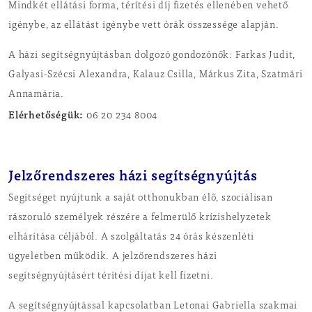
Mindkét ellátási forma, térítési díj fizetés ellenében vehető
igénybe, az ellátást igénybe vett órák összessége alapján.
A házi segítségnyújtásban dolgozó gondozónők: Farkas Judit,
Galyasi-Szécsi Alexandra, Kalauz Csilla, Márkus Zita, Szatmári
Annamária.
Elérhetőségük:
06 20 234 8004
Jelzőrendszeres házi segítségnyújtás
Segítséget nyújtunk a saját otthonukban élő, szociálisan
rászoruló személyek részére a felmerülő krízishelyzetek
elhárítása céljából. A szolgáltatás 24 órás készenléti
ügyeletben működik. A jelzőrendszeres házi
segítségnyújtásért térítési díjat kell fizetni.
A segítségnyújtással kapcsolatban Letonai Gabriella szakmai