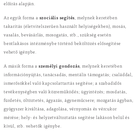
előírás alapján.
s
zociális segítés
Az egyik forma a
, melynek keretében
takarítás (életvitelszerűen használt helyiségekben), mosás,
vasalás, bevásárlás, mosogatás, stb., szükség esetén
bentlakásos intézménybe történő beköltözés elősegítése
vehető igénybe.
s
zemélyi gondozás
A másik forma a
, melynek keretében
információnyújtás, tanácsadás, mentális támogatás; családdal,
ismerősökkel való kapcsolattartás segítése; a szabadidős
tevékenységben való közreműködés; ügyintézés; mosdatás,
fürdetés, öltöztetés, ágyazás, ágyneműcsere; mozgatás ágyban,
gyógyszer kiváltása, adagolása, vérnyomás és vércukor
mérése; hely- és helyzetváltoztatás segítése lakáson belül és
kívül, stb. vehetők igénybe.