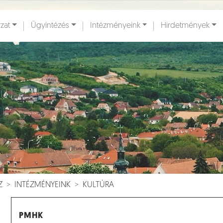
zat
Ügyintézés
Intézményeink
Hirdetmények
ények [
]
Dokumentumok [
]
Z
INTÉZMÉNYEINK
KULTÚRA
PMHK