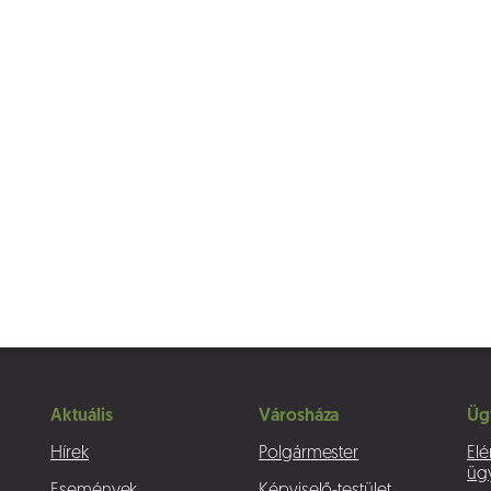
Aktuális
Városháza
Üg
Hírek
Polgármester
Elé
üg
Események
Képviselő-testület