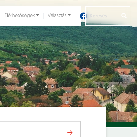
Elérhetőségek
Választás
Aloldalak [
]