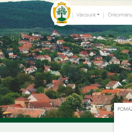
Ugrás a fő tartalomhoz
Városunk
Önkormány
Pomáz
Hírek [
]
Esem
POMÁ