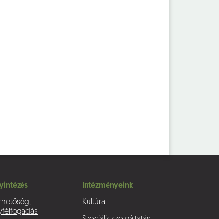
yintézés
Intézményeink
rhetőség,
Kultúra
yfélfogadás
Szociális szolgáltatás