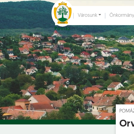
Ugrás a fő tartalomhoz
Városunk
Önkormány
Pomáz
Hírek [
]
Esem
POMÁ
Orv