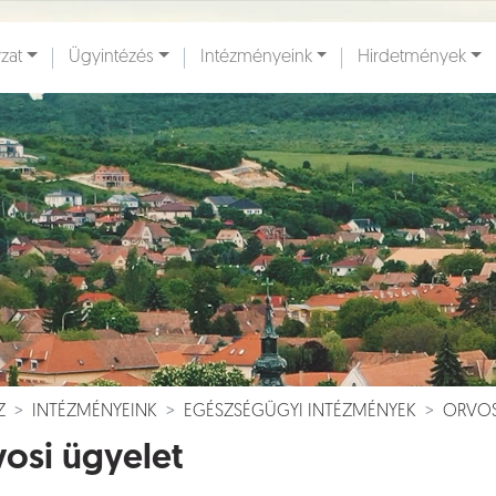
zat
Ügyintézés
Intézményeink
Hirdetmények
ények [
]
Dokumentumok [
]
Z
INTÉZMÉNYEINK
EGÉSZSÉGÜGYI INTÉZMÉNYEK
ORVOS
osi ügyelet