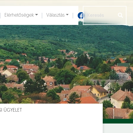
Elérhetőségek
Választás
Aloldalak [
]
I ÜGYELET