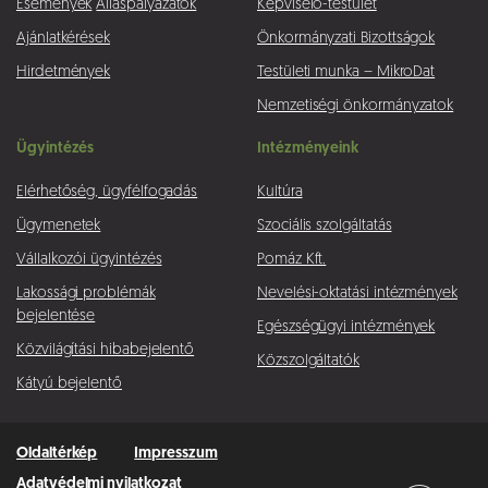
Események
Álláspályázatok
Képviselő-testület
Ajánlatkérések
Önkormányzati Bizottságok
Hirdetmények
Testületi munka – MikroDat
Nemzetiségi önkormányzatok
Ügyintézés
Intézményeink
Elérhetőség, ügyfélfogadás
Kultúra
Ügymenetek
Szociális szolgáltatás
Vállalkozói ügyintézés
Pomáz Kft.
Lakossági problémák
Nevelési-oktatási intézmények
bejelentése
Egészségügyi intézmények
Közvilágítási hibabejelentő
Közszolgáltatók
Kátyú bejelentő
Oldaltérkép
Impresszum
Adatvédelmi nyilatkozat