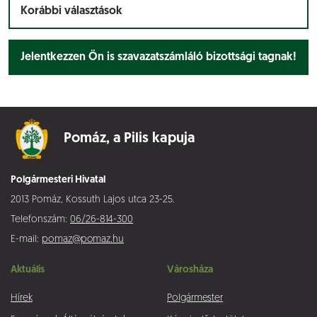
Korábbi választások
Jelentkezzen Ön is szavazatszámláló bizottsági tagnak!
Pomáz,
a Pilis kapuja
Polgármesteri Hivatal
2013 Pomáz, Kossuth Lajos utca 23-25.
Telefonszám:
06/26-814-300
E-mail:
pomaz@pomaz.hu
Aktuális
Városháza
Hírek
Polgármester