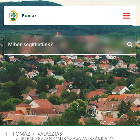
Pomáz
Hírek [
]
Események [
]
Dokumentumok [
]
Aloldalak [
]
POMÁZ
VÁLASZTÁS
JELENTKEZZEN ÖN IS SZAVAZATSZÁMLÁLÓ