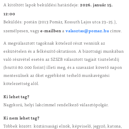
2026. január 15.
A kitöltött lapok beküldési határideje:
12:00
Beküldés: postán (2013 Pomáz, Kossuth Lajos utca 23–25.),
e-mailben
valasztas@pomaz.hu
személyesen, vagy
a
címre.
A megválasztott tagoknak kötelező részt venniük az
eskütételen és a felkészítő oktatáson. A bizottsági munkában
való részvétel esetén az SZSZB választott tagjait tiszteletdíj
(bruttó 80.000 forint) illeti meg, és a szavazást követő napon
mentesülnek az őket egyébként terhelő munkavégzési
kötelezettség alól.
Ki lehet tag?
Nagykorú, helyi lakcímmel rendelkező választópolgár.
Ki nem lehet tag?
Többek között: köztársasági elnök, képviselő, jegyző, katona,