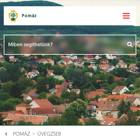
Pomáz
Hírek [
]
Események [
]
Dokumentumok [
]
Aloldalak [
]
POMÁZ
ÜVEGZSEB