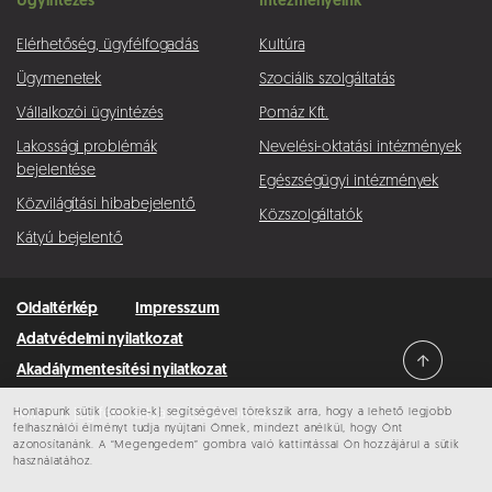
Ügyintézés
Intézményeink
Elérhetőség, ügyfélfogadás
Kultúra
Ügymenetek
Szociális szolgáltatás
Vállalkozói ügyintézés
Pomáz Kft.
Lakossági problémák
Nevelési-oktatási intézmények
bejelentése
Egészségügyi intézmények
Közvilágítási hibabejelentő
Közszolgáltatók
Kátyú bejelentő
Oldaltérkép
Impresszum
Adatvédelmi nyilatkozat
Akadálymentesítési nyilatkozat
Honlapunk sütik (cookie-k) segítségével törekszik arra, hogy a lehető legjobb
Minden jog fenntartva © 2026 Pomáz
felhasználói élményt tudja nyújtani Önnek, mindezt anélkül, hogy Önt
azonosítanánk. A “Megengedem” gombra való kattintással Ön hozzájárul a sütik
használatához.