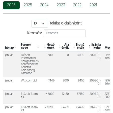
2026
2025
2024
2023
2022
2021
találat oldalanként
Keresés:
Partner
Nettó
Áfa
Bruttó
Számla
hónap
neve
érték
érték
érték
kelte
Megj
Partner
Nettó
Áfa
Bruttó
Számla
hónap
január
LafiSoft
5000
0
5000
2026-01-
Megj
Havi p
neve
érték
érték
érték
kelte
Informatikai
01
Konyha
Szolgáltató és
Kereskedelmi
Korlátolt
Felelősségű
Társaság
január
Wix.com Ltd
7446
2010
9456
2026-01-
12168
01
Értékt
január
E-Szoft Team
45000
12150
57150
2026-01-
SZFT-2
Kft.
01
2026.I
január
E-Szoft Team
239700
64719
304419
2026-01-
SZFT-
Kft.
01
adatka