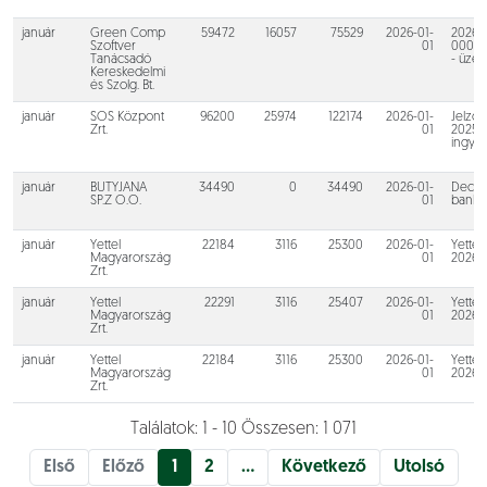
január
Green Comp
59472
16057
75529
2026-01-
2026-
Szoftver
01
00000
Tanácsadó
- üzem
Kereskedelmi
és Szolg. Bt.
január
SOS Központ
96200
25974
122174
2026-01-
Jelző
Zrt.
01
2025.1
ingye
január
BUTYJANA
34490
0
34490
2026-01-
Decat
SP.Z O.O.
01
bankká
január
Yettel
22184
3116
25300
2026-01-
Yettel
Magyarország
01
2026.
Zrt.
január
Yettel
22291
3116
25407
2026-01-
Yettel
Magyarország
01
2026.
Zrt.
január
Yettel
22184
3116
25300
2026-01-
Yettel
Magyarország
01
2026.
Zrt.
Találatok: 1 - 10 Összesen: 1 071
Első
Előző
1
2
…
Következő
Utolsó