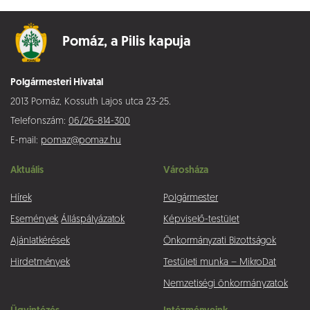
Pomáz,
a Pilis kapuja
Polgármesteri Hivatal
2013 Pomáz, Kossuth Lajos utca 23-25.
Telefonszám:
06/26-814-300
E-mail:
pomaz@pomaz.hu
Aktuális
Városháza
Hírek
Polgármester
Események
Álláspályázatok
Képviselő-testület
Ajánlatkérések
Önkormányzati Bizottságok
Hirdetmények
Testületi munka – MikroDat
Nemzetiségi önkormányzatok