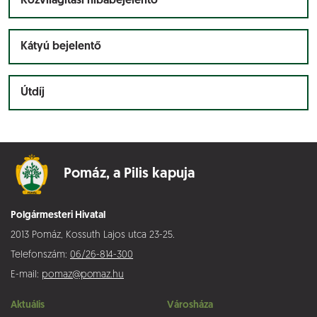
Közvilágítási hibabejelentő
Kátyú bejelentő
Útdíj
Pomáz,
a Pilis kapuja
Polgármesteri Hivatal
2013 Pomáz, Kossuth Lajos utca 23-25.
Telefonszám:
06/26-814-300
E-mail:
pomaz@pomaz.hu
Aktuális
Városháza