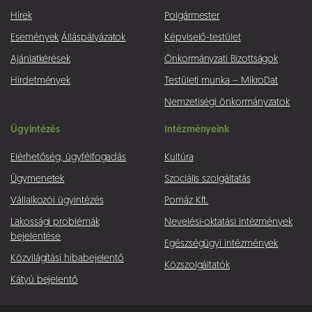
Hírek
Polgármester
Események
Álláspályázatok
Képviselő-testület
Ajánlatkérések
Önkormányzati Bizottságok
Hirdetmények
Testületi munka – MikroDat
Nemzetiségi önkormányzatok
Ügyintézés
Intézményeink
Elérhetőség, ügyfélfogadás
Kultúra
Ügymenetek
Szociális szolgáltatás
Vállalkozói ügyintézés
Pomáz Kft.
Lakossági problémák
Nevelési-oktatási intézmények
bejelentése
Egészségügyi intézmények
Közvilágítási hibabejelentő
Közszolgáltatók
Kátyú bejelentő