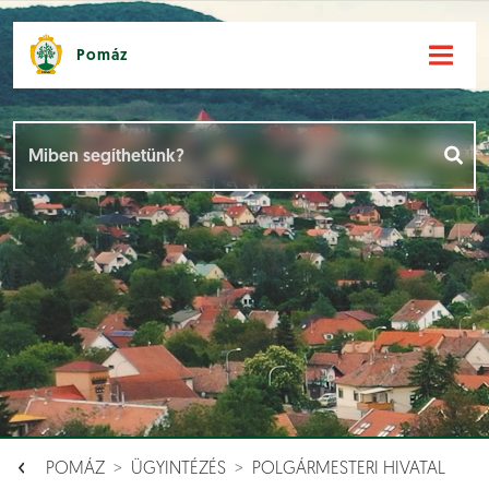
Pomáz
Hírek [
]
Események [
]
Dokumentumok [
]
Aloldalak [
]
POMÁZ
ÜGYINTÉZÉS
POLGÁRMESTERI HIVATAL