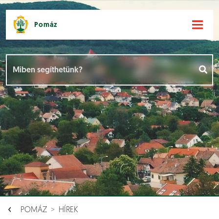
Pomáz
Hírek [
]
Események [
]
Dokumentumok [
]
Aloldalak [
]
POMÁZ
HÍREK