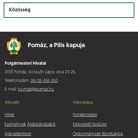
Közösség
Pomáz,
a Pilis kapuja
Polgármesteri Hivatal
2013 Pomáz, Kossuth Lajos utca 23-25.
Telefonszám:
06/26-814-300
E-mail:
pomaz@pomaz.hu
Aktuális
Városháza
Hírek
Polgármester
Események
Álláspályázatok
Képviselő-testület
Ajánlatkérések
Önkormányzati Bizottságok