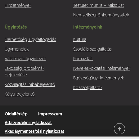
Hirdetmények
Testületi munka – MikroDat
Nemzetiségi önkormányzatok
Ügyintézés
Intézményeink
Elérhetőség, ügyfélfogadás
Kultúra
Ügymenetek
Szociális szolgáltatás
Vállalkozói ügyintézés
Pomáz Kft.
Lakossági problémák
Nevelési-oktatási intézmények
bejelentése
Egészségügyi intézmények
Közvilágítási hibabejelentő
Közszolgáltatók
Kátyú bejelentő
Oldaltérkép
Impresszum
Adatvédelmi nyilatkozat
Akadálymentesítési nyilatkozat