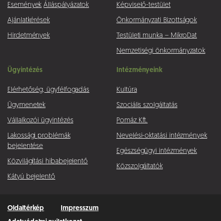
Események
Álláspályázatok
Képviselő-testület
Ajánlatkérések
Önkormányzati Bizottságok
Hirdetmények
Testületi munka – MikroDat
Nemzetiségi önkormányzatok
Ügyintézés
Intézményeink
Elérhetőség, ügyfélfogadás
Kultúra
Ügymenetek
Szociális szolgáltatás
Vállalkozói ügyintézés
Pomáz Kft.
Lakossági problémák
Nevelési-oktatási intézmények
bejelentése
Egészségügyi intézmények
Közvilágítási hibabejelentő
Közszolgáltatók
Kátyú bejelentő
Oldaltérkép
Impresszum