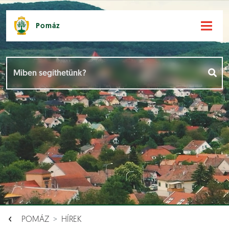
Pomáz
Hírek [
]
Események [
]
Dokumentumok [
]
Aloldalak [
]
POMÁZ
HÍREK