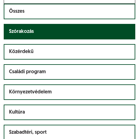
10:00 A belépés díjtalan!
Összes
Szórakozás
Közérdekű
Családi program
Környezetvédelem
Kultúra
Szabadtéri, sport