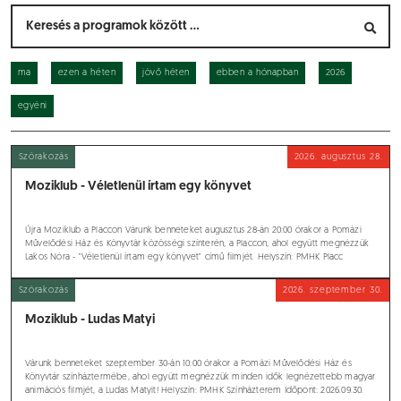
ma
ezen a héten
jövő héten
ebben a hónapban
2026
egyéni
Szórakozás
2026.
augusztus 28.
Moziklub - Véletlenül írtam egy könyvet
Újra Moziklub a Placcon Várunk benneteket augusztus 28-án 20:00 órakor a Pomázi
Művelődési Ház és Könyvtár közösségi színterén, a Placcon, ahol együtt megnézzük
Lakos Nóra - "Véletlenül írtam egy könyvet" című filmjét. Helyszín: PMHK Placc
Időpont: 2026.08.28. 20:00 A belépés díjtalan!
Szórakozás
2026.
szeptember 30.
Moziklub - Ludas Matyi
Várunk benneteket szeptember 30-án 10:00 órakor a Pomázi Művelődési Ház és
Könyvtár színháztermébe, ahol együtt megnézzük minden idők legnézettebb magyar
animációs filmjét, a Ludas Matyit! Helyszín: PMHK Színházterem Időpont: 2026.09.30.