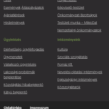
Hírek
Polgármester
Események
Álláspályázatok
Képviselő-testület
Ajánlatkérések
Önkormányzati Bizottságok
Hirdetmények
Testületi munka – MikroDat
Nemzetiségi önkormányzatok
Ügyintézés
Intézményeink
Elérhetőség, ügyfélfogadás
Kultúra
Ügymenetek
Szociális szolgáltatás
Vállalkozói ügyintézés
Pomáz Kft.
Lakossági problémák
Nevelési-oktatási intézmények
bejelentése
Egészségügyi intézmények
Közvilágítási hibabejelentő
Közszolgáltatók
Kátyú bejelentő
Oldaltérkép
Impresszum