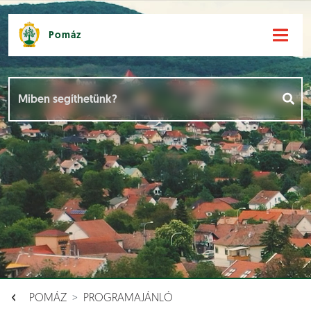
Pomáz
Hírek [
]
Események [
]
Dokumentumok [
]
Aloldalak [
]
POMÁZ
PROGRAMAJÁNLÓ