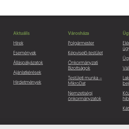
Aktuális
Városháza
Üg
Hírek
Polgármester
Elé
üg
Események
Képviselő-testület
Üg
Álláspályázatok
Önkormányzati
Bizottságok
Vál
Ajánlatkérések
Testületi munka –
La
Hirdetmények
MikroDat
bej
Nemzetiségi
Köz
önkormányzatok
hib
Kát