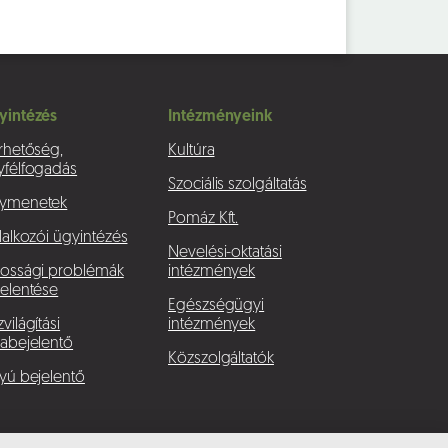
yintézés
Intézményeink
rhetőség,
Kultúra
yfélfogadás
Szociális szolgáltatás
ymenetek
Pomáz Kft.
lalkozói ügyintézés
Nevelési-oktatási
kossági problémák
intézmények
elentése
Egészségügyi
világítási
intézmények
abejelentő
Közszolgáltatók
yú bejelentő