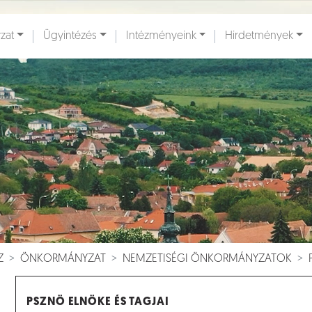
zat
Ügyintézés
Intézményeink
Hirdetmények
ények [
]
Dokumentumok [
]
Z
ÖNKORMÁNYZAT
NEMZETISÉGI ÖNKORMÁNYZATOK
PSZNÖ ELNÖKE ÉS TAGJAI