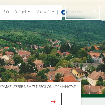
Elérhetőségek
Választás
Aloldalak [
]
POMÁZI SZERB NEMZETISÉGI ÖNKORMÁNYZAT