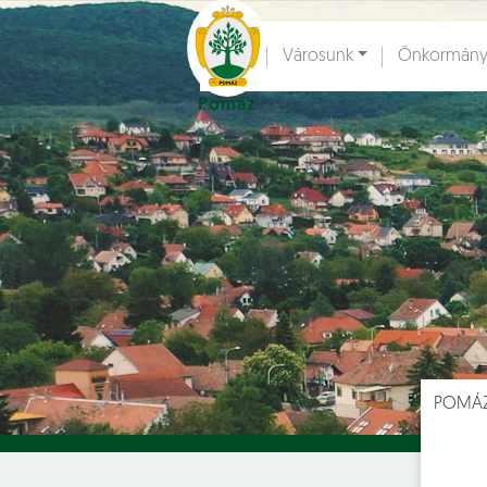
Ugrás a fő tartalomhoz
Városunk
Önkormány
Pomáz
Hírek [
]
Esem
POMÁ