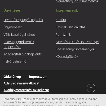
Nemzetiségi önkormányzatok
Ügyintézés
Intézményeink
Elérhetőség, ügyfélfogadás
Kultúra
Ügymenetek
Szociális szolgáltatás
Vállalkozói ügyintézés
Pomáz Kft.
Lakossági problémák
Nevelési-oktatási intézmények
bejelentése
Egészségügyi intézmények
Közvilágítási hibabejelentő
Közszolgáltatók
Kátyú bejelentő
Oldaltérkép
Impresszum
Adatvédelmi nyilatkozat
Akadálymentesítési nyilatkozat
Honlapunk sütik (cookie-k) segítségével törekszik arra, hogy a lehető legjobb
Minden jog fenntartva © 2026 Pomáz
felhasználói élményt tudja nyújtani Önnek, mindezt anélkül, hogy Önt