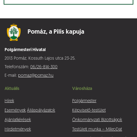
Pomáz,
a Pilis kapuja
Polgármesteri Hivatal
2013 Pomáz, Kossuth Lajos utca 23-25.
Telefonszám:
06/26-814-300
E-mail:
pomaz@pomaz.hu
Aktuális
Városháza
Hírek
Polgármester
Események
Álláspályázatok
Képviselő-testület
Ajánlatkérések
Önkormányzati Bizottságok
Hirdetmények
Testületi munka – MikroDat