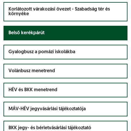
Korlátozott várakozási övezet - Szabadság tér és
környéke
Belső kerékpárút
Gyalogbusz a pomázi iskolákba
Volánbusz menetrend
HÉV és BKK menetrend
MÁV-HÉV jegyvásárlási tájékoztatója
BKK jegy- és bérletvásárlási tájékoztató