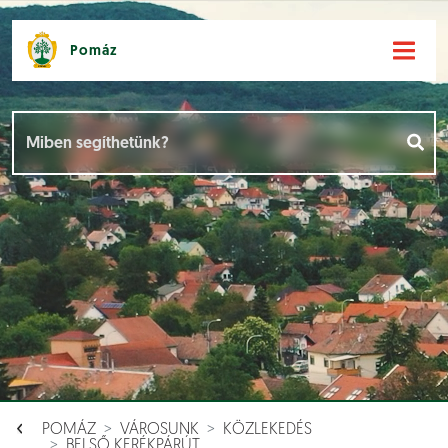
Pomáz
Hírek [
]
Események [
]
Dokumentumok [
]
Aloldalak [
]
POMÁZ
VÁROSUNK
KÖZLEKEDÉS
BELSŐ KERÉKPÁRÚT