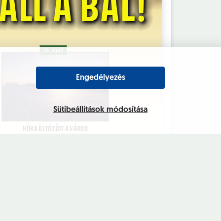
Engedélyezés
Sütibeállítások módosítása
yintézés
Intézményeink
rhetőség,
Kultúra
yfélfogadás