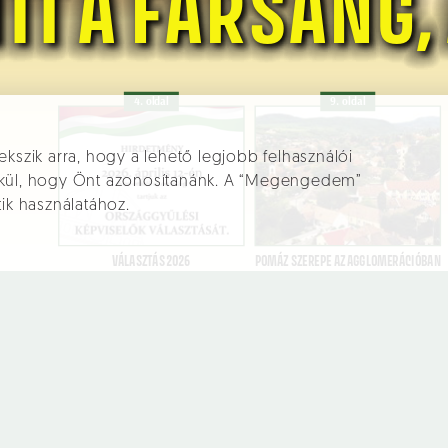
ekszik arra, hogy a lehető legjobb felhasználói
élkül, hogy Önt azonosítanánk. A “Megengedem”
tik használatához.
Aktuális
Városháza
Üg
Hírek
Polgármester
Elé
üg