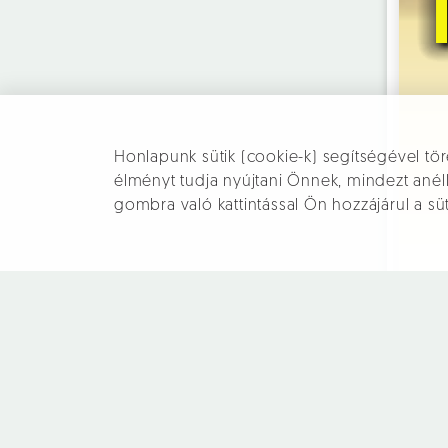
Honlapunk sütik (cookie-k) segítségével tör
élményt tudja nyújtani Önnek, mindezt an
gombra való kattintással Ön hozzájárul a sü
Pomáz,
a Pilis kapuja