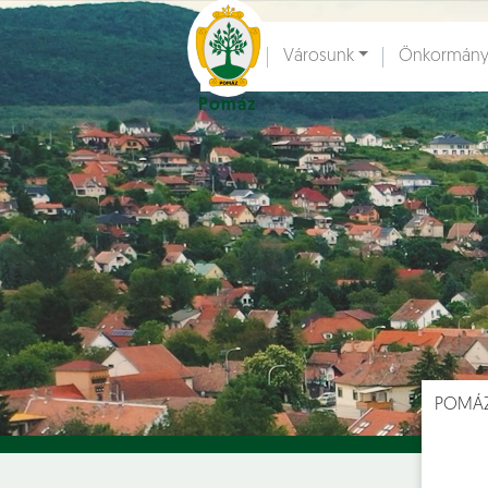
Ugrás a fő tartalomhoz
Városunk
Önkormány
Pomáz
Hírek [
]
Esem
POMÁ