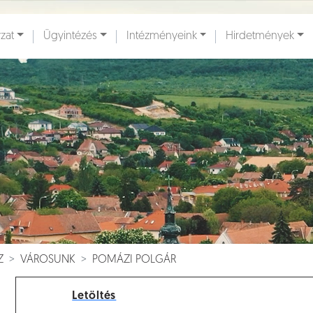
zat
Ügyintézés
Intézményeink
Hirdetmények
ények [
]
Dokumentumok [
]
Z
VÁROSUNK
POMÁZI POLGÁR
Letöltés