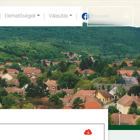
Elérhetőségek
Választás
Aloldalak [
]