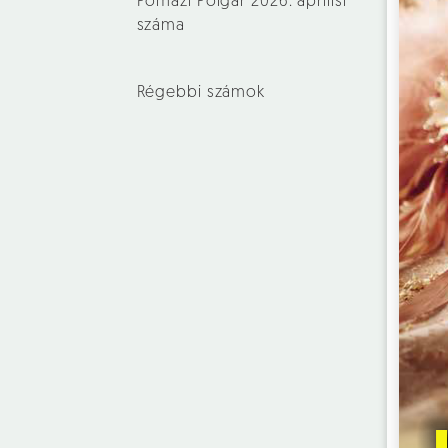
Pomázi Polgár 2026. áprilisi
száma
Régebbi számok