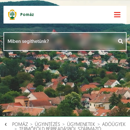
Pomáz
Hírek [
]
Események [
]
Dokumentumok [
]
Aloldalak [
]
POMÁZ
ÜGYINTÉZÉS
ÜGYMENETEK
ADÓÜGYEK
TERMŐFÖLD BÉRBEADÁSBÓL SZÁRMAZÓ