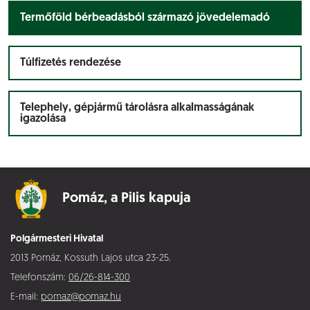
Termőföld bérbeadásból származó jövedelemadó
Túlfizetés rendezése
Telephely, gépjármű tárolásra alkalmasságának
igazolása
Pomáz,
a Pilis kapuja
Polgármesteri Hivatal
2013 Pomáz, Kossuth Lajos utca 23-25.
Telefonszám:
06/26-814-300
E-mail:
pomaz@pomaz.hu