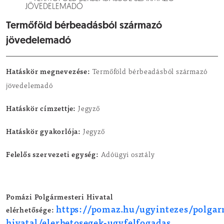
JÖVEDELEMADÓ
Termőföld bérbeadásból származó
jövedelemadó
Hatáskör megnevezése:
Termőföld bérbeadásból származó
jövedelemadó
Hatáskör címzettje:
Jegyző
Hatáskör gyakorlója:
Jegyző
Felelős szervezeti egység:
Adóügyi osztály
Pomázi Polgármesteri Hivatal
https://pomaz.hu/ugyintezes/polgar
elérhetősége:
hivatal/elerhetosegek-ugyfelfogadas