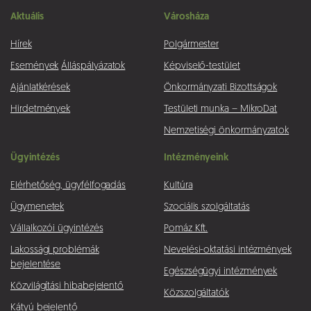
Aktuális
Városháza
Hírek
Polgármester
Események
Álláspályázatok
Képviselő-testület
Ajánlatkérések
Önkormányzati Bizottságok
Hirdetmények
Testületi munka – MikroDat
Nemzetiségi önkormányzatok
Ügyintézés
Intézményeink
Elérhetőség, ügyfélfogadás
Kultúra
Ügymenetek
Szociális szolgáltatás
Vállalkozói ügyintézés
Pomáz Kft.
Lakossági problémák
Nevelési-oktatási intézmények
bejelentése
Egészségügyi intézmények
Közvilágítási hibabejelentő
Közszolgáltatók
Kátyú bejelentő