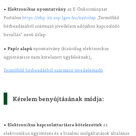
•
Elektronikus nyomtatvány
az E-Önkormányzat
Portálon
https://ohp-20.asp.lgov.hu/nyitolap
„Termőföld
bérbeadásából származó jövedelem adójához kapcsolódó
bevallás” nevű űrlap
•
Papír alapú
nyomtatvány (kizárólag elektronikus
ügyintézésre nem kötelezett ügyfeleknek)
:
Termőföld bérbeadásból származó jövedelemadó
Kérelem benyújtásának módja:
• Elektronikus kapcsolattartásra kötelezettek
az
elektronikus ügyintézés és a bizalmi szolgáltatások általános