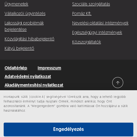
Ügymenetek
Szociális szolgáltatás
Vállalkozói ügyintézés
Pomáz Kft.
Lakossági problémák
Nevelési-oktatási intézmények
bejelentése
Egészségügyi intézmények
Közvilágítási hibabejelentő
Közszolgáltatók
Kátyú bejelentő
Oldaltérkép
Impresszum
Adatvédelmi nyilatkozat
Akadálymentesítési nyilatkozat
Honlapunk sütik (cookie-k) segítségével törekszik arra, hogy a lehető legjobb
Minden jog fenntartva © 2026 Pomáz
felhasználói élményt tudja nyújtani Önnek, mindezt anélkül, hogy Önt
azonosítanánk. A “Megengedem” gombra való kattintással Ön hozzájárul a sütik
használatához.
Engedélyezés