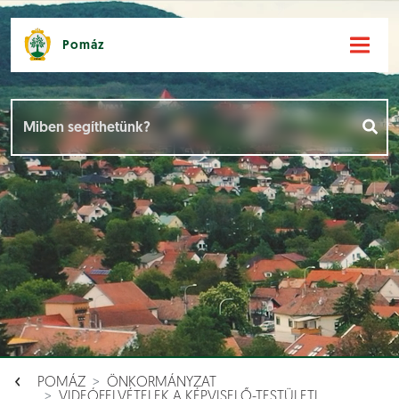
Pomáz
Hírek [
]
Események [
]
Dokumentumok [
]
Aloldalak [
]
POMÁZ
ÖNKORMÁNYZAT
VIDEÓFELVÉTELEK A KÉPVISELŐ-TESTÜLETI