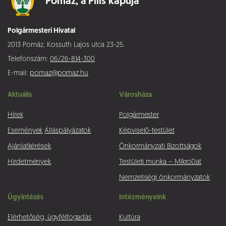
Pomáz,
a Pilis kapuja
Polgármesteri Hivatal
2013 Pomáz, Kossuth Lajos utca 23-25.
Telefonszám:
06/26-814-300
E-mail:
pomaz@pomaz.hu
Aktuális
Városháza
Hírek
Polgármester
Események
Álláspályázatok
Képviselő-testület
Ajánlatkérések
Önkormányzati Bizottságok
Hirdetmények
Testületi munka – MikroDat
Nemzetiségi önkormányzatok
Ügyintézés
Intézményeink
Elérhetőség, ügyfélfogadás
Kultúra