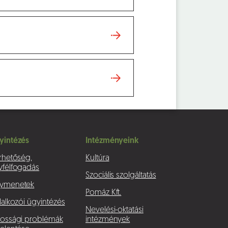
yintézés
Intézményeink
rhetőség,
Kultúra
yfélfogadás
Szociális szolgáltatás
ymenetek
Pomáz Kft.
lalkozói ügyintézés
Nevelési-oktatási
kossági problémák
intézmények