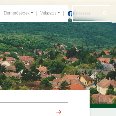
Elérhetőségek
Választás
Aloldalak [
]