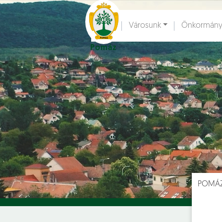
Ugrás a fő tartalomhoz
Városunk
Önkormány
Pomáz
Hírek [
]
Esem
POMÁ