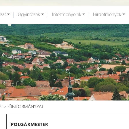
zat
Ügyintézés
Intézményeink
Hirdetmények
ények [
]
Dokumentumok [
]
Z
ÖNKORMÁNYZAT
POLGÁRMESTER