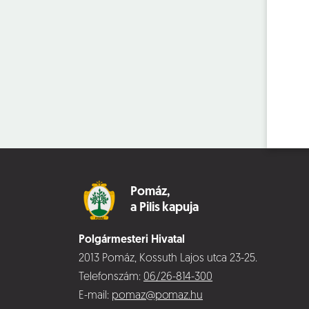
Pomáz,
a Pilis kapuja
Polgármesteri Hivatal
2013 Pomáz, Kossuth Lajos utca 23-25.
Telefonszám:
06/26-814-300
E-mail:
pomaz@pomaz.hu