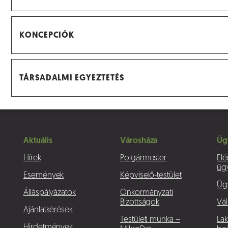
KONCEPCIÓK
TÁRSADALMI EGYEZTETÉS
Aktuális
Városháza
Üg
Hírek
Polgármester
Elé
üg
Események
Képviselő-testület
Üg
Álláspályázatok
Önkormányzati
Bizottságok
Vál
Ajánlatkérések
Testületi munka –
La
Hirdetmények