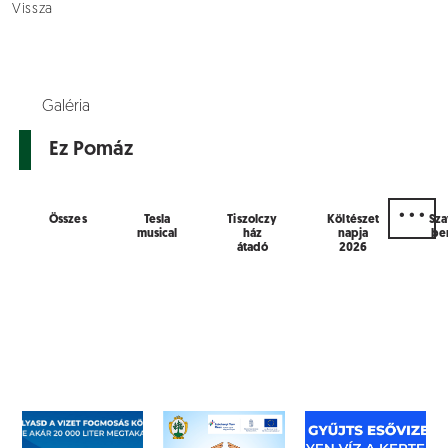
Vissza
Galéria
Ez Pomáz
. . .
Összes
Tesla
Tiszolczy
Költészet
Sz
musical
ház
napja
be
átadó
2026