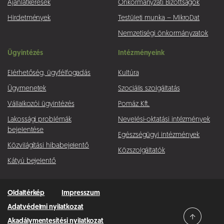
Ajánlatkérések
Önkormányzati Bizottságok
Hirdetmények
Testületi munka – MikroDat
Nemzetiségi önkormányzatok
Ügyintézés
Intézményeink
Elérhetőség, ügyfélfogadás
Kultúra
Ügymenetek
Szociális szolgáltatás
Vállalkozói ügyintézés
Pomáz Kft.
Lakossági problémák
Nevelési-oktatási intézmények
bejelentése
Egészségügyi intézmények
Közvilágítási hibabejelentő
Közszolgáltatók
Kátyú bejelentő
Oldaltérkép
Impresszum
Adatvédelmi nyilatkozat
Akadálymentesítési nyilatkozat