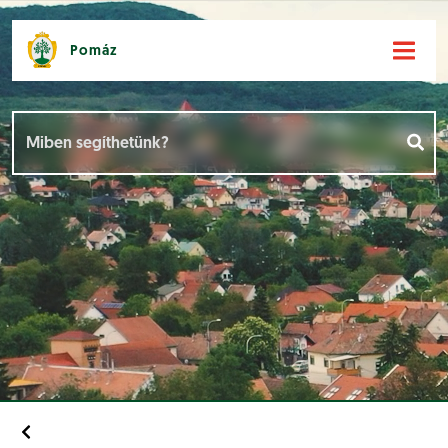
Pomáz
Hírek [
]
Események [
]
Dokumentumok [
]
Aloldalak [
]