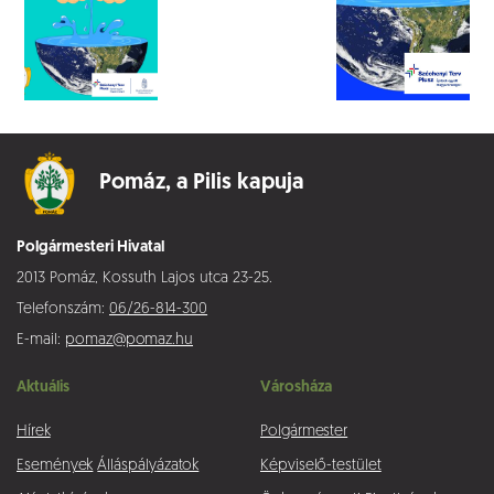
Pomáz,
a Pilis kapuja
Polgármesteri Hivatal
2013 Pomáz, Kossuth Lajos utca 23-25.
Telefonszám:
06/26-814-300
E-mail:
pomaz@pomaz.hu
Aktuális
Városháza
Hírek
Polgármester
Események
Álláspályázatok
Képviselő-testület