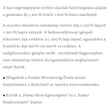
A házi segítségnyújtás térítési díjainak felülvizsgálata alapján
a gondozási díj 1.400 Ft/óráról 1.600 Ft/órára emelkedik.
A szociális étkeztetés intézményi térítési díja 1.100 Ft/napról
1.200 Ft/napra változik. A házhozszállítással igényelt
étkeztetés díja továbbra is 1.400 Ft/nap marad, ugyanakkor a
kiszállítás díja 300 Ft-ról 200 Ft-ra csökken. A
szolgáltatásokat igénybe vevők - jövedelmük függvényében -
ezen intézményi térítési díj jogszabályban meghatározott
részét fizetik.
● Elfogadták a Pomázi Hétszínvirág Óvoda óvodai
körzethatárait a 2026/2027-es nevelési évre vonatkozóan.
● Kiírták a „Pomáz Város Egészségéért” és a „Pomáz
Közoktatásáért” díjakat.