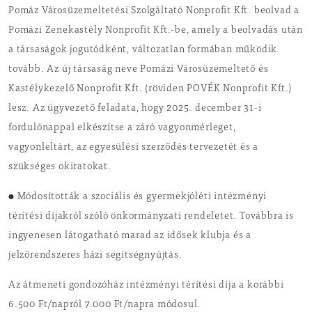
Pomáz Városüzemeltetési Szolgáltató Nonprofit Kft. beolvad a
Pomázi Zenekastély Nonprofit Kft.-be, amely a beolvadás után
a társaságok jogutódként, változatlan formában működik
tovább. Az új társaság neve Pomázi Városüzemeltető és
Kastélykezelő Nonprofit Kft. (röviden POVÉK Nonprofit Kft.)
lesz. Az ügyvezető feladata, hogy 2025. december 31-i
fordulónappal elkészítse a záró vagyonmérleget,
vagyonleltárt, az egyesülési szerződés tervezetét és a
szükséges okiratokat.
● Módosították a szociális és gyermekjóléti intézményi
térítési díjakról szóló önkormányzati rendeletet. Továbbra is
ingyenesen látogatható marad az idősek klubja és a
jelzőrendszeres házi segítségnyújtás.
Az átmeneti gondozóház intézményi térítési díja a korábbi
6.500 Ft/napról 7.000 Ft/napra módosul.