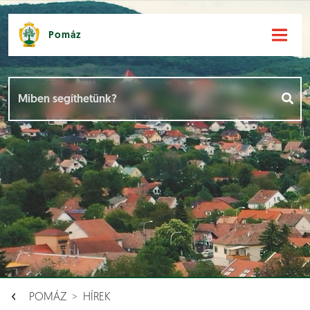
Pomáz
Hírek [
]
Események [
]
Dokumentumok [
]
Aloldalak [
]
POMÁZ
HÍREK