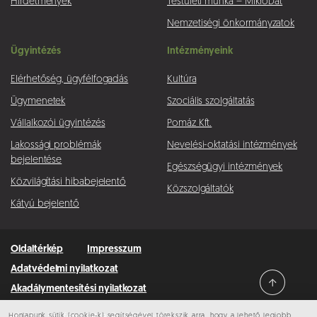
Hirdetmények
Testületi munka – MikroDat
Nemzetiségi önkormányzatok
Ügyintézés
Intézményeink
Elérhetőség, ügyfélfogadás
Kultúra
Ügymenetek
Szociális szolgáltatás
Vállalkozói ügyintézés
Pomáz Kft.
Lakossági problémák
Nevelési-oktatási intézmények
bejelentése
Egészségügyi intézmények
Közvilágítási hibabejelentő
Közszolgáltatók
Kátyú bejelentő
Oldaltérkép
Impresszum
Adatvédelmi nyilatkozat
Akadálymentesítési nyilatkozat
Honlapunk sütik (cookie-k) segítségével törekszik arra, hogy a lehető legjobb