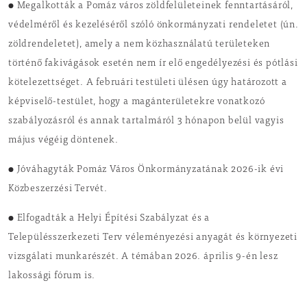
● Megalkották a Pomáz város zöldfelületeinek fenntartásáról,
védelméről és kezeléséről szóló önkormányzati rendeletet
(ún.
zöldrendeletet)
, amely a nem közhasználatú területeken
történő fakivágások esetén nem ír elő engedélyezési és pótlási
kötelezettséget. A februári testületi ülésen úgy határozott a
képviselő-testület, hogy a magánterületekre vonatkozó
szabályozásról és annak tartalmáról 3 hónapon belül vagyis
május végéig döntenek.
● Jóváhagyták Pomáz Város Önkormányzatának 2026-ik évi
Közbeszerzési Tervét.
● Elfogadták a Helyi Építési Szabályzat és a
Településszerkezeti Terv véleményezési anyagát és környezeti
vizsgálati munkarészét. A témában 2026. április 9-én lesz
lakossági fórum is.