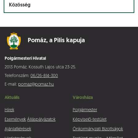
Közösség
Pomáz,
a Pilis kapuja
Polgármesteri Hivatal
2013 Pomáz, Kossuth Lajos utca 23-25.
Telefonszám:
06/26-814-300
E-mail:
pomaz@pomaz.hu
Aktuális
Városháza
Hírek
Polgármester
Események
Álláspályázatok
Képviselő-testület
Ajánlatkérések
Önkormányzati Bizottságok