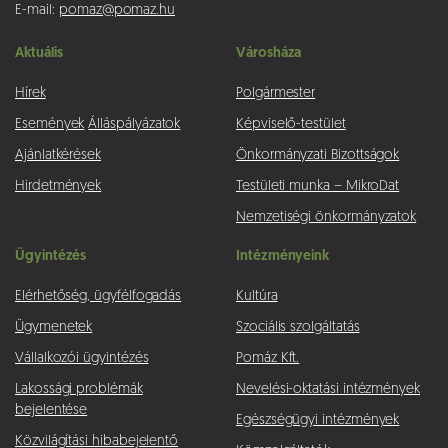
E-mail:
pomaz@pomaz.hu
Aktuális
Városháza
Hírek
Polgármester
Események
Álláspályázatok
Képviselő-testület
Ajánlatkérések
Önkormányzati Bizottságok
Hirdetmények
Testületi munka – MikroDat
Nemzetiségi önkormányzatok
Ügyintézés
Intézményeink
Elérhetőség, ügyfélfogadás
Kultúra
Ügymenetek
Szociális szolgáltatás
Vállalkozói ügyintézés
Pomáz Kft.
Lakossági problémák
Nevelési-oktatási intézmények
bejelentése
Egészségügyi intézmények
Közvilágítási hibabejelentő