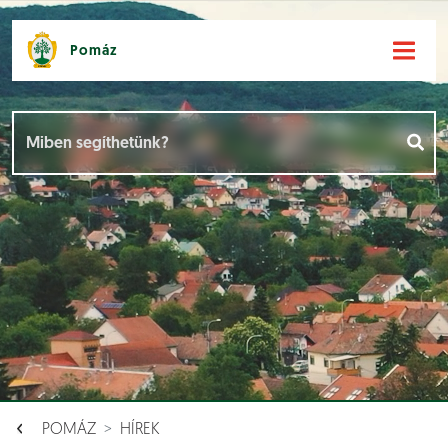
Pomáz
Hírek [
]
Események [
]
Dokumentumok [
]
Aloldalak [
]
POMÁZ
HÍREK