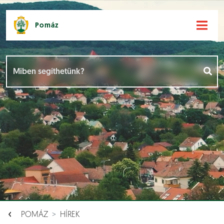
Pomáz
Hírek [
]
Események [
]
Dokumentumok [
]
Aloldalak [
]
POMÁZ
HÍREK