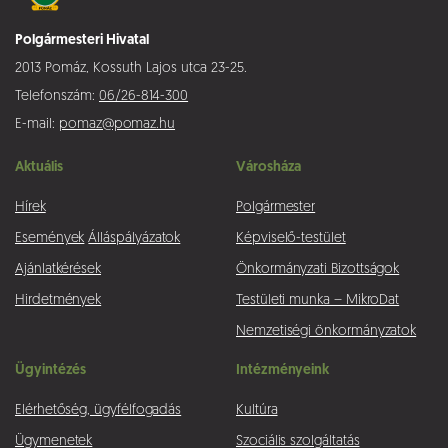
Polgármesteri Hivatal
2013 Pomáz, Kossuth Lajos utca 23-25.
Telefonszám:
06/26-814-300
E-mail:
pomaz@pomaz.hu
Aktuális
Városháza
Hírek
Polgármester
Események
Álláspályázatok
Képviselő-testület
Ajánlatkérések
Önkormányzati Bizottságok
Hirdetmények
Testületi munka – MikroDat
Nemzetiségi önkormányzatok
Ügyintézés
Intézményeink
Elérhetőség, ügyfélfogadás
Kultúra
Ügymenetek
Szociális szolgáltatás