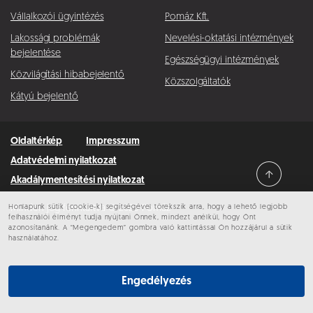
Vállalkozói ügyintézés
Pomáz Kft.
Lakossági problémák
Nevelési-oktatási intézmények
bejelentése
Egészségügyi intézmények
Közvilágítási hibabejelentő
Közszolgáltatók
Kátyú bejelentő
Oldaltérkép
Impresszum
Adatvédelmi nyilatkozat
Akadálymentesítési nyilatkozat
Honlapunk sütik (cookie-k) segítségével törekszik arra, hogy a lehető legjobb
Minden jog fenntartva © 2026 Pomáz
felhasználói élményt tudja nyújtani Önnek, mindezt anélkül, hogy Önt
azonosítanánk. A “Megengedem” gombra való kattintással Ön hozzájárul a sütik
használatához.
Engedélyezés