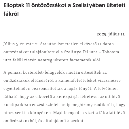
Elloptak 11 öntözőzsákot a Szelistyében ültetett
fákról
Közbiztonság
2025. július 11.
Július 5-én este 21 óra után ismeretlen elkövető 11 darab
öntözőzsákot tulajdonított el a Szelistye Tél utca – Töhötöm
utca felőli részén nemrég ültetett facsemeték alól.
A pomázi közterület-felügyelők miután értesültek az
öntözőzsákok eltűnéséről, a kamerafelvételeket visszanézve
egyértelműen beazonosították a lopás tényét. A felvételen
látható, hogy az elkövető a kerékpárját félretéve, az ott lévő
kondiparkban edzést színlel, amíg megbizonyosodik róla, hogy
nincs senki a környéken. Majd leengedi a vizet a fák alatt lévő
öntözőzsákokból, és eltulajdonítja azokat.