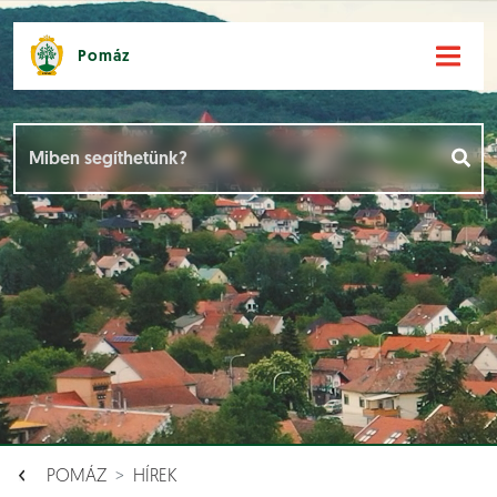
Pomáz
Hírek [
]
Események [
]
Dokumentumok [
]
Aloldalak [
]
POMÁZ
HÍREK