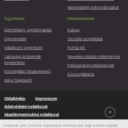
Nemzetiségi önkormányzatok
Ügyintézés
Intézményeink
Elérhetőség, ügyfélfogadás
Kultúra
Ügymenetek
Szociális szolgáltatás
Vállalkozói ügyintézés
Pomáz Kft.
Lakossági problémák
Nevelési-oktatási intézmények
bejelentése
Egészségügyi intézmények
Közvilágítási hibabejelentő
Közszolgáltatók
Kátyú bejelentő
Oldaltérkép
Impresszum
Adatvédelmi nyilatkozat
Akadálymentesítési nyilatkozat
Honlapunk sütik (cookie-k) segítségével törekszik arra, hogy a lehető legjobb
Minden jog fenntartva © 2026 Pomáz