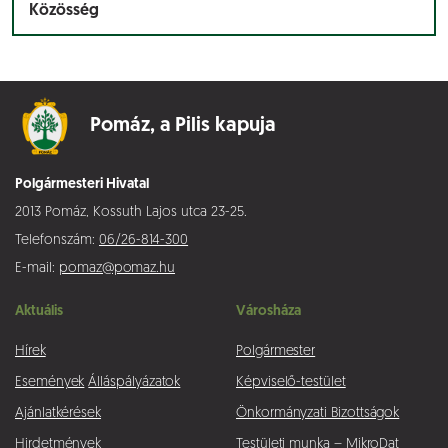
Közösség
Pomáz,
a Pilis kapuja
Polgármesteri Hivatal
2013 Pomáz, Kossuth Lajos utca 23-25.
Telefonszám:
06/26-814-300
E-mail:
pomaz@pomaz.hu
Aktuális
Városháza
Hírek
Polgármester
Események
Álláspályázatok
Képviselő-testület
Ajánlatkérések
Önkormányzati Bizottságok
Hirdetmények
Testületi munka – MikroDat