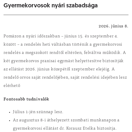
Gyermekorvosok nyári szabadsága
Egészségügyi, szociális hírek
2026. június 8.
Pomázon a nyári időszakban – június 15. és szeptember 4.
között – a rendelés heti váltásban történik a gyermekorvosi
rendelés a megszokott rendtől eltérően, felváltva működik. A
két gyermekorvos praxisai egymást helyettesítve biztosítják
az ellátást 2026. június közepétől szeptember elejéig. A
rendelő orvos saját rendelőjében, saját rendelési idejében lesz
elérhető
Fontosabb tudnivalók
Július 1-jén szünnap lesz.
Az augusztus 8-i áthelyezett szombati munkanapon a
gyermekorvosi ellátást dr. Korausz Etelka biztosítja.