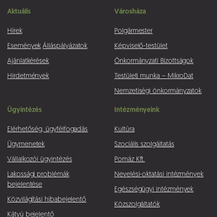
Aktuális
Városháza
Hírek
Polgármester
Események
Álláspályázatok
Képviselő-testület
Ajánlatkérések
Önkormányzati Bizottságok
Hirdetmények
Testületi munka – MikroDat
Nemzetiségi önkormányzatok
Ügyintézés
Intézményeink
Elérhetőség, ügyfélfogadás
Kultúra
Ügymenetek
Szociális szolgáltatás
Vállalkozói ügyintézés
Pomáz Kft.
Lakossági problémák
Nevelési-oktatási intézmények
bejelentése
Egészségügyi intézmények
Közvilágítási hibabejelentő
Közszolgáltatók
Kátyú bejelentő