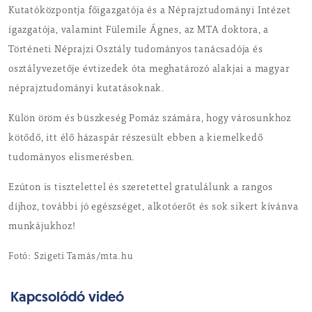
Kutatóközpontja főigazgatója és a Néprajztudományi Intézet
igazgatója, valamint
Fülemile Ágnes
, az MTA doktora, a
Történeti Néprajzi Osztály tudományos tanácsadója és
osztályvezetője évtizedek óta meghatározó alakjai a magyar
néprajztudományi kutatásoknak.
Külön öröm és büszkeség Pomáz számára, hogy városunkhoz
kötődő, itt élő házaspár részesült ebben a kiemelkedő
tudományos elismerésben.
Ezúton is tisztelettel és szeretettel gratulálunk a rangos
díjhoz, további jó egészséget, alkotóerőt és sok sikert kívánva
munkájukhoz!
Fotó: Szigeti Tamás/mta.hu
Kapcsolódó videó