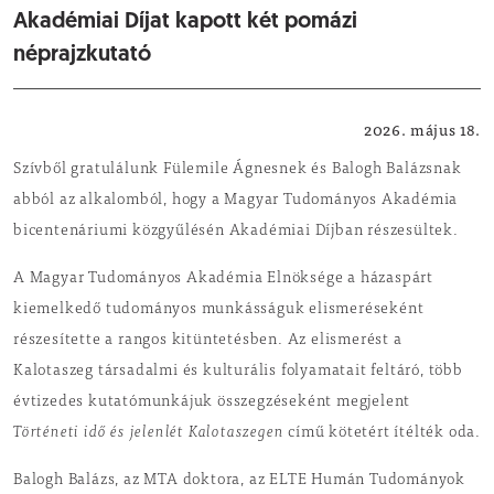
Akadémiai Díjat kapott két pomázi
néprajzkutató
Közérdekű
2026. május 18.
Szívből gratulálunk
Fülemile Ágnesnek
és
Balogh Balázs
nak
abból az alkalomból, hogy a Magyar Tudományos Akadémia
bicentenáriumi közgyűlésén Akadémiai Díjban részesültek.
A Magyar Tudományos Akadémia Elnöksége a házaspárt
kiemelkedő tudományos munkásságuk elismeréseként
részesítette a rangos kitüntetésben. Az elismerést a
Kalotaszeg társadalmi és kulturális folyamatait feltáró, több
évtizedes kutatómunkájuk összegzéseként megjelent
Történeti idő és jelenlét Kalotaszegen
című kötetért ítélték oda.
Balogh Balázs
, az MTA doktora, az ELTE Humán Tudományok