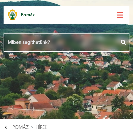
Pomáz
Hírek [
]
Események [
]
Dokumentumok [
]
Aloldalak [
]
POMÁZ
HÍREK