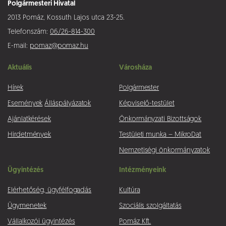
Polgármesteri Hivatal
2013 Pomáz, Kossuth Lajos utca 23-25.
Telefonszám:
06/26-814-300
E-mail:
pomaz@pomaz.hu
Aktuális
Városháza
Hírek
Polgármester
Események
Álláspályázatok
Képviselő-testület
Ajánlatkérések
Önkormányzati Bizottságok
Hirdetmények
Testületi munka – MikroDat
Nemzetiségi önkormányzatok
Ügyintézés
Intézményeink
Elérhetőség, ügyfélfogadás
Kultúra
Ügymenetek
Szociális szolgáltatás
Vállalkozói ügyintézés
Pomáz Kft.