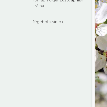
Pomázi Polgár 2026. áprilisi
száma
Régebbi számok