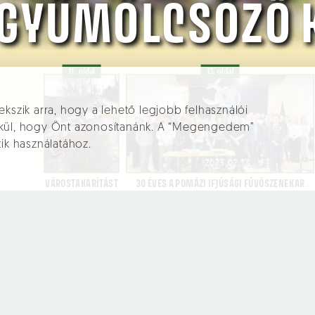
ekszik arra, hogy a lehető legjobb felhasználói
élkül, hogy Önt azonosítanánk. A “Megengedem”
tik használatához.
Aktuális
Városháza
Üg
Hírek
Polgármester
Elé
üg