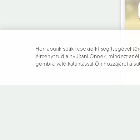
Honlapunk sütik (cookie-k) segítségével tör
élményt tudja nyújtani Önnek, mindezt an
gombra való kattintással Ön hozzájárul a sü
Pomáz,
a Pilis kapuja