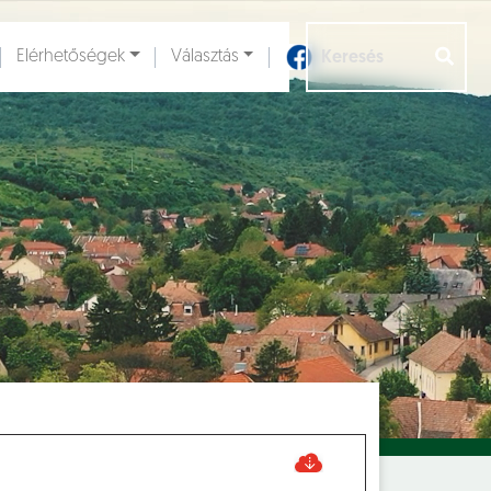
Elérhetőségek
Választás
Aloldalak [
]