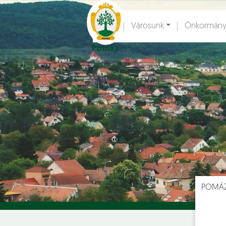
Ugrás a fő tartalomhoz
Városunk
Önkormány
Pomáz
Hírek [
]
Esem
POMÁ