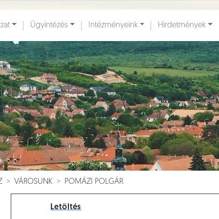
zat
Ügyintézés
Intézményeink
Hirdetmények
ények [
]
Dokumentumok [
]
Z
VÁROSUNK
POMÁZI POLGÁR
Letöltés