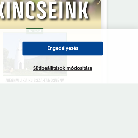
Engedélyezés
Sütibeállítások módosítása
yintézés
Intézményeink
rhetőség,
Kultúra
yfélfogadás