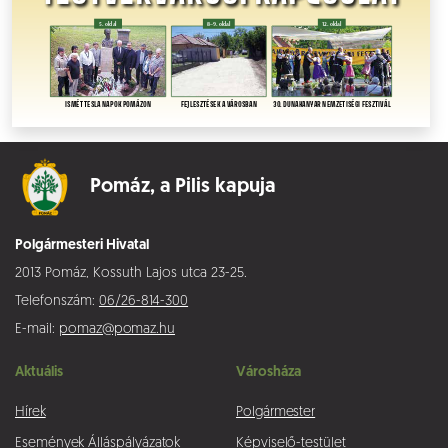
Pomáz,
a Pilis kapuja
Polgármesteri Hivatal
2013 Pomáz, Kossuth Lajos utca 23-25.
Telefonszám:
06/26-814-300
E-mail:
pomaz@pomaz.hu
Aktuális
Városháza
Hírek
Polgármester
Események
Álláspályázatok
Képviselő-testület