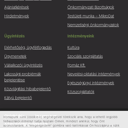
Ajánlatkérések
Önkormányzati Bizottságok
Hirdetmények
Testületi munka – MikroDat
Nemzetiségi önkormányzatok
Ügyintézés
Intézményeink
Elérhetőség, ügyfélfogadás
Kultúra
Ügymenetek
Szociális szolgáltatás
Vállalkozói ügyintézés
Pomáz Kft.
Lakossági problémák
Nevelési-oktatási intézmények
bejelentése
Egészségügyi intézmények
Közvilágítási hibabejelentő
Közszolgáltatók
Kátyú bejelentő
Oldaltérkép
Impresszum
Honlapunk sütik (cookie-k) segítségével törekszik arra, hogy a lehető legjobb
felhasználói élményt tudja nyújtani Önnek, mindezt anélkül, hogy Önt
Adatvédelmi nyilatkozat
azonosítanánk. A “Megengedem” gombra való kattintással Ön hozzájárul a sütik