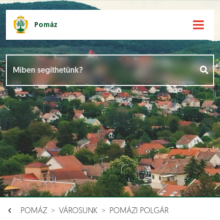
Pomáz
Hírek [
]
Események [
]
Dokumentumok [
]
Aloldalak [
]
POMÁZ
VÁROSUNK
POMÁZI POLGÁR