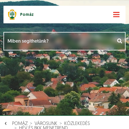
Pomáz
Hírek [
]
Események [
]
Dokumentumok [
]
Aloldalak [
]
POMÁZ
VÁROSUNK
KÖZLEKEDÉS
HÉV ÉS BKK MENETREND