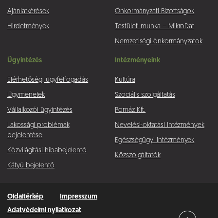
Ajánlatkérések
Önkormányzati Bizottságok
Hirdetmények
Testületi munka – MikroDat
Nemzetiségi önkormányzatok
Ügyintézés
Intézményeink
Elérhetőség, ügyfélfogadás
Kultúra
Ügymenetek
Szociális szolgáltatás
Vállalkozói ügyintézés
Pomáz Kft.
Lakossági problémák
Nevelési-oktatási intézmények
bejelentése
Egészségügyi intézmények
Közvilágítási hibabejelentő
Közszolgáltatók
Kátyú bejelentő
Oldaltérkép
Impresszum
Adatvédelmi nyilatkozat