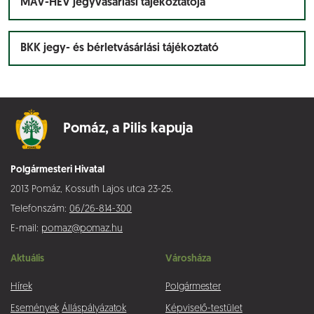
MÁV-HÉV jegyvásárlási tájékoztatója
BKK jegy- és bérletvásárlási tájékoztató
Pomáz,
a Pilis kapuja
Polgármesteri Hivatal
2013 Pomáz, Kossuth Lajos utca 23-25.
Telefonszám:
06/26-814-300
E-mail:
pomaz@pomaz.hu
Aktuális
Városháza
Hírek
Polgármester
Események
Álláspályázatok
Képviselő-testület