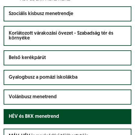
Szociális kisbusz menetrendje
Korlátozott várakozási övezet - Szabadság tér és
környéke
Belső kerékpárút
Gyalogbusz a pomázi iskolákba
Volánbusz menetrend
HÉV és BKK menetrend