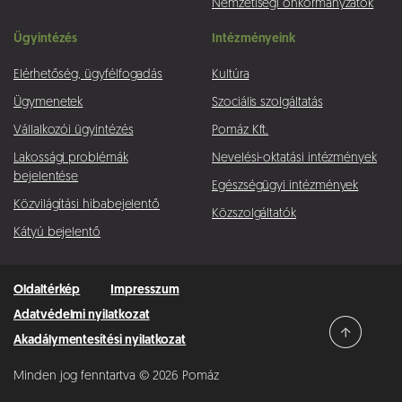
Nemzetiségi önkormányzatok
Ügyintézés
Intézményeink
Elérhetőség, ügyfélfogadás
Kultúra
Ügymenetek
Szociális szolgáltatás
Vállalkozói ügyintézés
Pomáz Kft.
Lakossági problémák
Nevelési-oktatási intézmények
bejelentése
Egészségügyi intézmények
Közvilágítási hibabejelentő
Közszolgáltatók
Kátyú bejelentő
Oldaltérkép
Impresszum
Adatvédelmi nyilatkozat
Akadálymentesítési nyilatkozat
Minden jog fenntartva © 2026 Pomáz