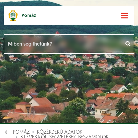
Pomáz
Hírek [
]
Események [
]
Dokumentumok [
]
Aloldalak [
]
POMÁZ
KÖZÉRDEKŰ ADATOK
3.1 ÉVES KÖLTSÉGVETÉSEK, BESZÁMOLÓK