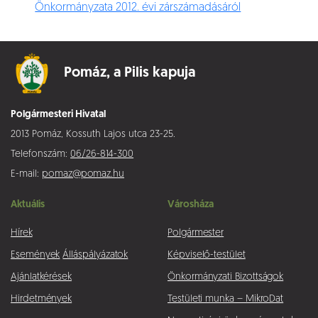
Önkormányzata 2012. évi zárszámadásáról
Pomáz,
a Pilis kapuja
Polgármesteri Hivatal
2013 Pomáz, Kossuth Lajos utca 23-25.
Telefonszám:
06/26-814-300
E-mail:
pomaz@pomaz.hu
Aktuális
Városháza
Hírek
Polgármester
Események
Álláspályázatok
Képviselő-testület
Ajánlatkérések
Önkormányzati Bizottságok
Hirdetmények
Testületi munka – MikroDat