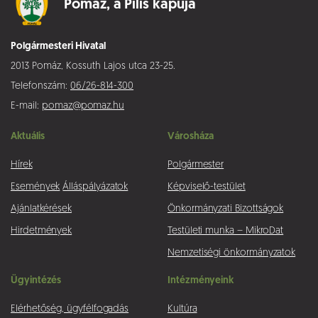
Pomáz,
a Pilis kapuja
Polgármesteri Hivatal
2013 Pomáz, Kossuth Lajos utca 23-25.
Telefonszám:
06/26-814-300
E-mail:
pomaz@pomaz.hu
Aktuális
Városháza
Hírek
Polgármester
Események
Álláspályázatok
Képviselő-testület
Ajánlatkérések
Önkormányzati Bizottságok
Hirdetmények
Testületi munka – MikroDat
Nemzetiségi önkormányzatok
Ügyintézés
Intézményeink
Elérhetőség, ügyfélfogadás
Kultúra