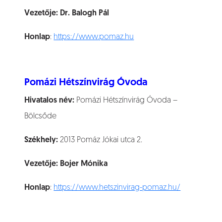
Vezetője:
Dr. Balogh Pál
Honlap
:
https://www.pomaz.hu
Pomázi Hétszínvirág Óvoda
Hivatalos név:
Pomázi Hétszínvirág Óvoda –
Bölcsőde
Székhely:
2013 Pomáz Jókai utca 2.
Vezetője:
Bojer Mónika
Honlap
:
https://www.hetszinvirag-pomaz.hu/