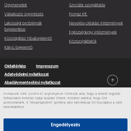
Ügymenetek
Szociális szolgáltatás
Vállalkozói ügyintézés
Pomáz Kft.
Lakossági problémák
Nevelési-oktatási intézmények
bejelentése
Egészségügyi intézmények
Közvilágítási hibabejelentő
Közszolgáltatók
Kátyú bejelentő
Oldaltérkép
Impresszum
Adatvédelmi nyilatkozat
Akadálymentesítési nyilatkozat
Honlapunk sütik (cookie-k) segítségével törekszik arra, hogy a lehető legjobb
Minden jog fenntartva © 2026 Pomáz
felhasználói élményt tudja nyújtani Önnek, mindezt anélkül, hogy Önt
azonosítanánk. A “Megengedem” gombra való kattintással Ön hozzájárul a sütik
használatához.
Engedélyezés