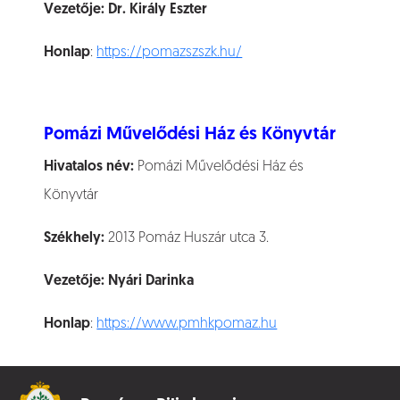
Vezetője:
Dr. Király Eszter
Honlap
:
https://pomazszszk.hu/
Pomázi Művelődési Ház és Könyvtár
Hivatalos név:
Pomázi Művelődési Ház és
Könyvtár
Székhely:
2013 Pomáz Huszár utca 3.
Vezetője:
Nyári Darinka
Honlap
:
https://www.pmhkpomaz.hu