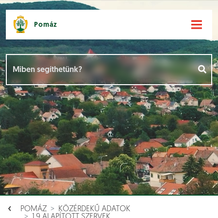
Pomáz
Hírek [
]
Események [
]
Dokumentumok [
]
Aloldalak [
]
POMÁZ
KÖZÉRDEKŰ ADATOK
1.9 ALAPÍTOTT SZERVEK