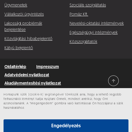
Ügymenetek
Szociális szolgáltatás
Vállalkozói ügyintézés
Pomáz Kft.
Lakossági problémák
Nevelési-oktatási intézmények
bejelentése
Egészségügyi intézmények
Közvilágítási hibabejelentő
Közszolgáltatók
Kátyú bejelentő
Oldaltérkép
Impresszum
Adatvédelmi nyilatkozat
Akadálymentesítési nyilatkozat
Honlapunk sütik (cookie-k) segítségével törekszik arra, hogy a lehető legjobb
Minden jog fenntartva © 2026 Pomáz
felhasználói élményt tudja nyújtani Önnek, mindezt anélkül, hogy Önt
azonosítanánk. A “Megengedem” gombra való kattintással Ön hozzájárul a sütik
használatához.
Engedélyezés