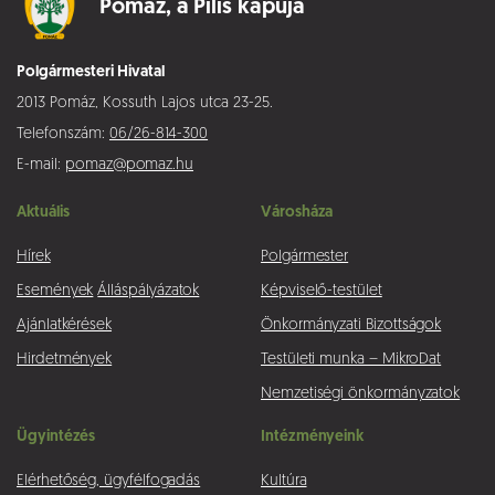
Pomáz,
a Pilis kapuja
Polgármesteri Hivatal
2013 Pomáz, Kossuth Lajos utca 23-25.
Telefonszám:
06/26-814-300
E-mail:
pomaz@pomaz.hu
Aktuális
Városháza
Hírek
Polgármester
Események
Álláspályázatok
Képviselő-testület
Ajánlatkérések
Önkormányzati Bizottságok
Hirdetmények
Testületi munka – MikroDat
Nemzetiségi önkormányzatok
Ügyintézés
Intézményeink
Elérhetőség, ügyfélfogadás
Kultúra