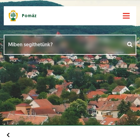
Pomáz
Hírek [
]
Események [
]
Dokumentumok [
]
Aloldalak [
]