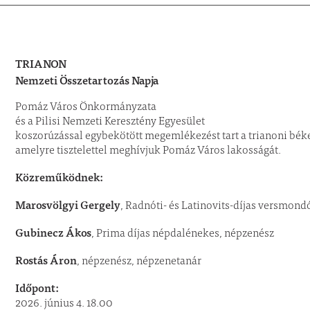
TRIANON
Nemzeti Összetartozás Napja
Pomáz Város Önkormányzata
és a Pilisi Nemzeti Keresztény Egyesület
koszorúzással egybekötött megemlékezést tart a trianoni bék
amelyre tisztelettel meghívjuk Pomáz Város lakosságát.
Közreműködnek:
Marosvölgyi Gergely
, Radnóti- és Latinovits-díjas versmond
Gubinecz Ákos
, Prima díjas népdalénekes, népzenész
Rostás Áron
, népzenész, népzenetanár
Időpont:
2026. június 4. 18.00