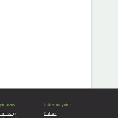
yintézés
Intézményeink
rhetőség,
Kultúra