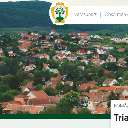
Ugrás a fő tartalomhoz
Városunk
Önkormány
Pomáz
Hírek [
]
Esem
POMÁ
Tri