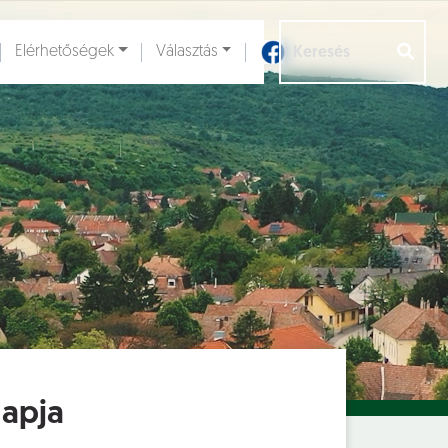
Elérhetőségek
Választás
Aloldalak [
]
Napja