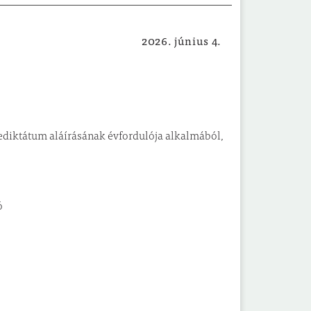
2026. június 4.
Közérdekű
ediktátum aláírásának évfordulója alkalmából,
ó