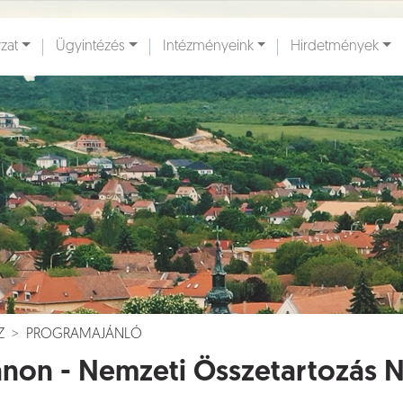
zat
Ügyintézés
Intézményeink
Hirdetmények
ények [
]
Dokumentumok [
]
Z
PROGRAMAJÁNLÓ
anon - Nemzeti Összetartozás 