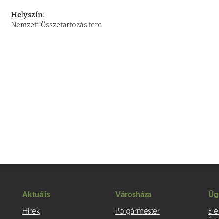
Helyszín:
Nemzeti Összetartozás tere
Aktuális
Városháza
Üg
Hírek
Polgármester
Elé