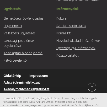
Ügyintézés
Intézményeink
Elérhetőség, ügyfélfogadás
Kultúra
Ügymenetek
Szociális szolgáltatás
Vállalkozói ügyintézés
Pomáz Kft.
Lakossági problémák
Nevelési-oktatási intézmények
bejelentése
Egészségügyi intézmények
Közvilágítási hibabejelentő
Közszolgáltatók
Kátyú bejelentő
Oldaltérkép
Impresszum
Adatvédelmi nyilatkozat
Akadálymentesítési nyilatkozat
Honlapunk sütik (cookie-k) segítségével törekszik arra, hogy a lehető legjobb
Minden jog fenntartva © 2026 Pomáz
felhasználói élményt tudja nyújtani Önnek, mindezt anélkül, hogy Önt
azonosítanánk. A “Megengedem” gombra való kattintással Ön hozzájárul a sütik