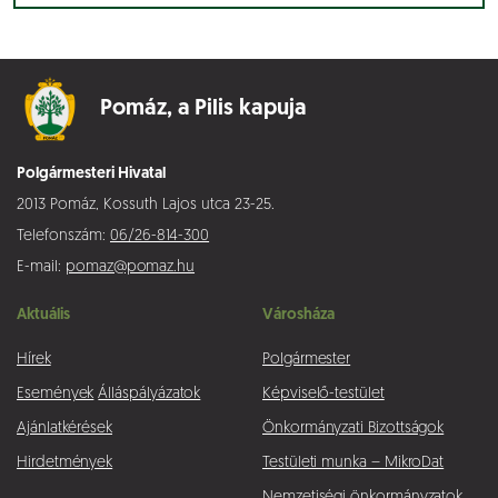
Pomáz,
a Pilis kapuja
Polgármesteri Hivatal
2013 Pomáz, Kossuth Lajos utca 23-25.
Telefonszám:
06/26-814-300
E-mail:
pomaz@pomaz.hu
Aktuális
Városháza
Hírek
Polgármester
Események
Álláspályázatok
Képviselő-testület
Ajánlatkérések
Önkormányzati Bizottságok
Hirdetmények
Testületi munka – MikroDat
Nemzetiségi önkormányzatok