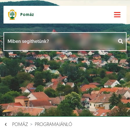
Pomáz
Hírek [
]
Események [
]
Dokumentumok [
]
Aloldalak [
]
POMÁZ
PROGRAMAJÁNLÓ