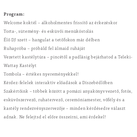
Program:
Welcome koktél – alkoholmentes frissítő az érkezéskor
Torta-, sütemény- és esküvői menükóstolás
Élő DJ szett – hangulat a tetőfokon már délben
Ruhapróba – próbáld fel álmaid ruháját
Vezetett kastélytúra – pincétől a padlásig bejárhatod a Teleki-
Wattay Kastélyt
Tombola – értékes nyereményekkel!
Kérdez-felelek interaktív előadások a Díszebédlőben
Szakértőink – többek között a pomázi anyakönyvvezető, fotós,
esküvőszervező, ruhatervező, ceremóniamester, vőfély és a
kastély rendezvényszervezője – minden kérdésedre választ
adnak. Ne felejtsd el előre összeírni, ami érdekel!