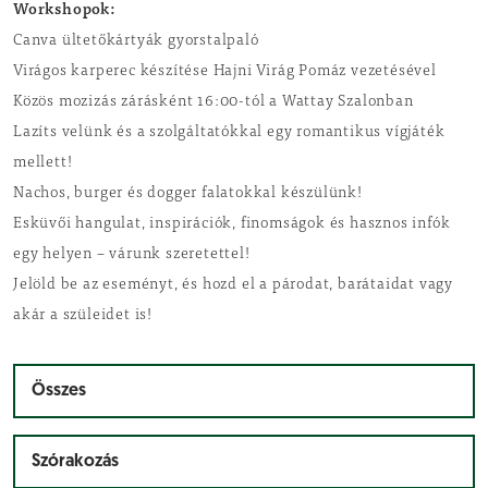
Workshopok:
Canva ültetőkártyák gyorstalpaló
Virágos karperec készítése Hajni Virág Pomáz vezetésével
Közös mozizás zárásként 16:00-tól a Wattay Szalonban
Lazíts velünk és a szolgáltatókkal egy romantikus vígjáték
mellett!
Nachos, burger és dogger falatokkal készülünk!
Esküvői hangulat, inspirációk, finomságok és hasznos infók
egy helyen – várunk szeretettel!
Jelöld be az eseményt, és hozd el a párodat, barátaidat vagy
akár a szüleidet is!
Összes
Szórakozás