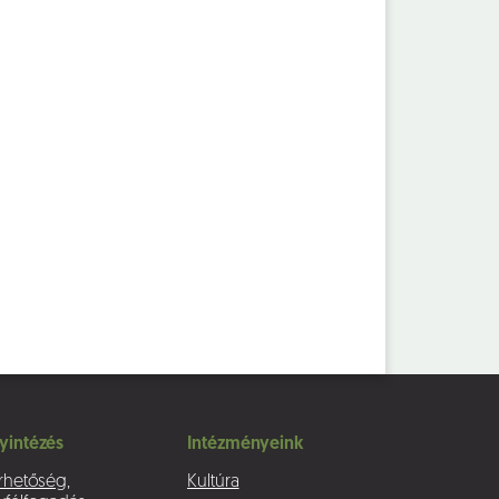
yintézés
Intézményeink
rhetőség,
Kultúra