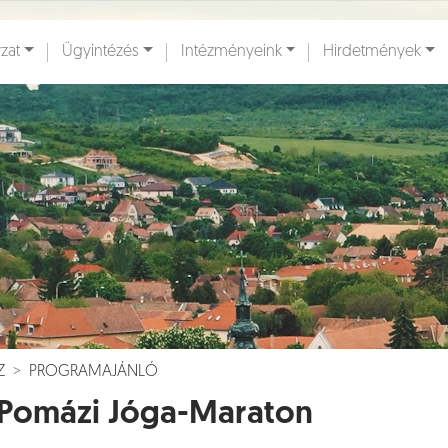
zat
Ügyintézés
Intézményeink
Hirdetmények
ények [
]
Dokumentumok [
]
Z
PROGRAMAJÁNLÓ
 Pomázi Jóga-Maraton