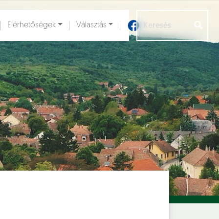
Elérhetőségek
Választás
Aloldalak [
]