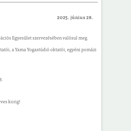
2025. június 28.
Szabadtéri, sport
eációs Egyesület szervezésében valósul meg.
tatói, a Yama Yogastúdió oktatói, egyéni pomázi
3.
ves korig!