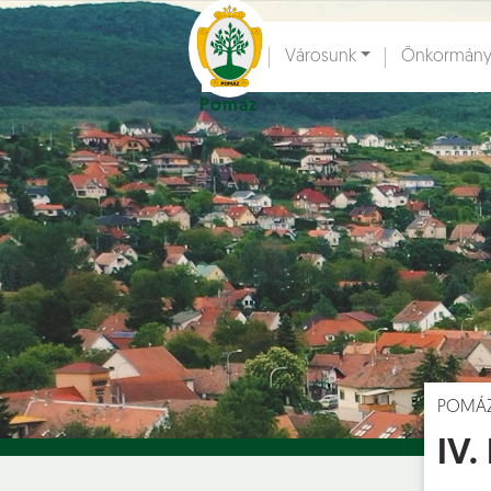
Ugrás a fő tartalomhoz
Városunk
Önkormány
Pomáz
Hírek [
]
Esem
POMÁ
IV.