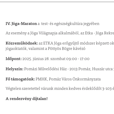
IV. Jóga-Maraton
a test- és egészségkultúra jegyében
Az esemény a Jóga Világnapja alkalmából, az Etka - Jóga Rekr
Közreműködnek:
az ETKA Jóga erőgyűjtő módszer képzett ok
jógaoktatók, valamint a Pöttyös Bögre kávézó
Időpont:
2025. június 28. szombat 09:00 - 17:00
Helyszín:
Pomázi Művelődési Ház - 2013 Pomáz, Huszár utca 
Fő támogatónk:
PMHK, Pomáz Város Önkormányzata
Végtelen szeretettel várunk minden kedves érdeklődőt 3-103 é
A rendezvény díjtalan!